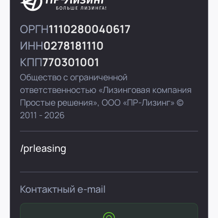
ОРГН
1110280040617
ИНН
0278181110
КПП
770301001
Общество с ограниченной
ответственностью «Лизинговая компания
Простые решения»,
ООО «ПР-Лизинг»
©
2011 - 2026
/prleasing
Контактный e-mail