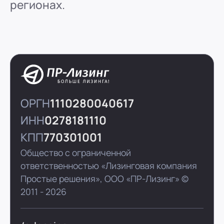
регионах.
ОРГН
1110280040617
ИНН
0278181110
КПП
770301001
Общество с ограниченной
ответственностью «Лизинговая компания
Простые решения»,
ООО «ПР-Лизинг»
©
2011 - 2026