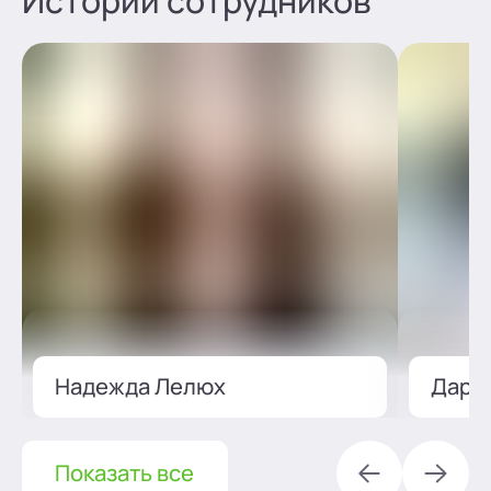
Истории сотрудников
Надежда Лелюх
Дарь
Показать все
Предыдущ
Сле