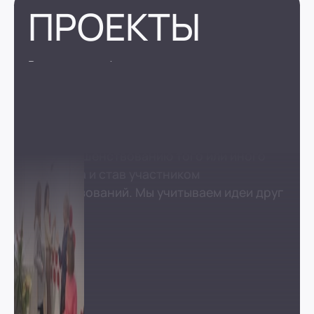
ПРОЕКТЫ
В компании сформирован институт
агентов изменений
Каждый сотрудник может повлиять
на процесс, предложив свои идеи
по совершенствованию того или иного
процесса и став участником
преобразований. Мы учитываем идеи друг
друга.