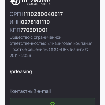
ОРГН
1110280040617
ИНН
0278181110
КПП
770301001
Общество с ограниченной
ответственностью «Лизинговая компания
Простые решения»,
ООО «ПР-Лизинг»
©
2011 - 2026
/prleasing
Контактный e-mail