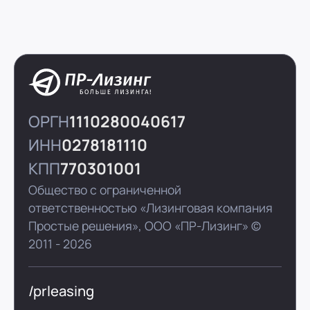
ОРГН
1110280040617
ИНН
0278181110
КПП
770301001
Общество с ограниченной
ответственностью «Лизинговая компания
Простые решения»,
ООО «ПР-Лизинг»
©
2011 - 2026
/prleasing