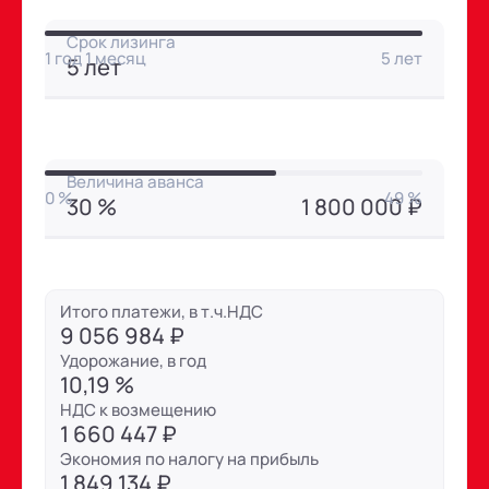
Срок лизинга
1 год 1 месяц
5 лет
5 лет
Величина аванса
0 %
49 %
30 %
1 800 000 ₽
Итого платежи, в т.ч.НДС
9 056 984 ₽
Удорожание, в год
10,19 %
НДС к возмещению
1 660 447 ₽
Экономия по налогу на прибыль
1 849 134 ₽