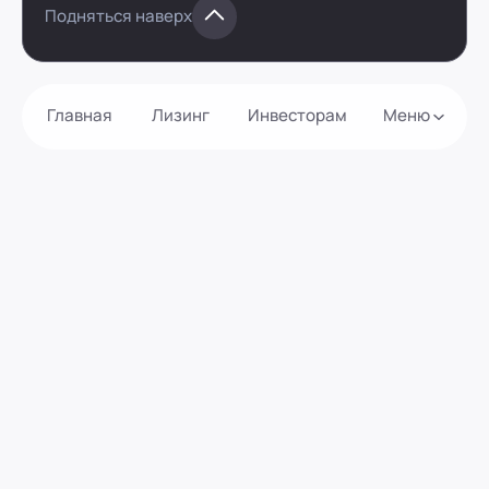
Подняться наверх
Главная
Лизинг
Инвесторам
Меню
Агентам
Новости
Акции
О компании
Как оформить?
Контакты
Калькулятор
Витрина
Виды лизинга