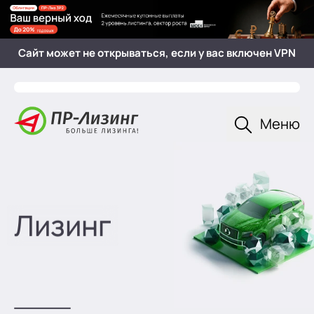
Главная
Сайт может не открываться, если у вас включен VPN
Открыть
Меню
Лизинг
— продукты и решени