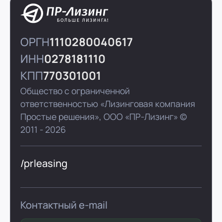
ОРГН
1110280040617
ИНН
0278181110
КПП
770301001
Общество с ограниченной
ответственностью «Лизинговая компания
Простые решения»,
ООО «ПР-Лизинг»
©
2011 - 2026
/prleasing
Контактный e-mail