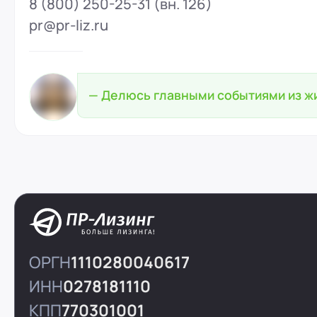
8 (800) 250-25-31 (вн. 126)
pr@pr-liz.ru
— Делюсь главными событиями из ж
ОРГН
1110280040617
ИНН
0278181110
КПП
770301001