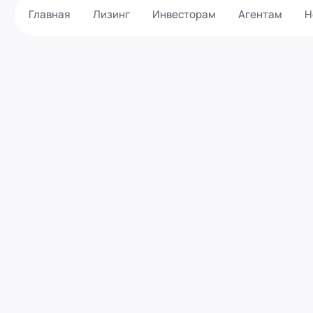
Главная
Лизинг
Инвесторам
Агентам
Н
Как оформить?
Контакты
Калькулятор