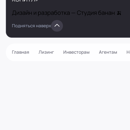
Дизайн и разработка —
Студия банан 🍌
Подняться наверх
Главная
Лизинг
Инвесторам
Агентам
Н
Как оформить?
Контакты
Калькулятор