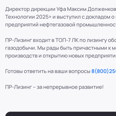
ООО "ПР-Лизинг"
Директор дирекции Уфа Максим Долженков 
Россия
Барнаул
тракт Павловский, д. 295
Технологии 2025» и выступил с докладом о
8 (800) 250-25-31 (вн. 220)
mail@pr-liz.ru
8 (800
предприятий нефтегазовой промышленнос
ООО "ПР-Лизинг"
Россия
Кемерово
ПР-Лизинг входит в ТОП-7 ЛК по лизингу об
8 (800) 250-25-31 (вн. 129)
mail@pr-liz.ru
8 (800)
газодобычи. Мы рады быть причастными к 
ООО "ПР-Лизинг"
производств и открытию новых предприяти
Россия
Красноярск
8 (800) 250-25-31 (вн. 240)
mail@pr-liz.ru
8 (800
Готовы ответить на ваши вопросы
8(800)25
ООО "ПР-Лизинг"
Россия
Иркутск
ПР-Лизинг – за непрерывное развитие!
8 (800) 250-25-31 (вн. 153)
mail@pr-liz.ru
8 (800)
ООО "ПР-Лизинг"
Россия
Рязань
ул. Есенина, 1Б
8 (800) 250-25-31 (вн. 153)
mail@pr-liz.ru
8 (800)