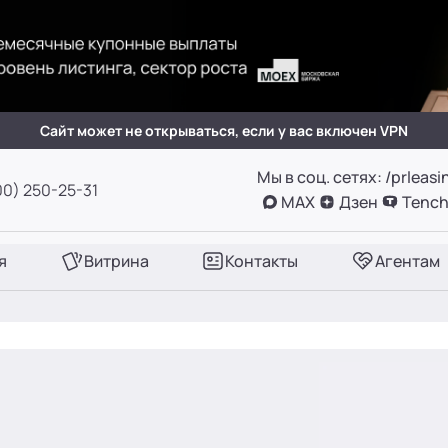
(вн. 505)
вн. 153)
Сайт может не открываться, если у вас включен VPN
Мы в соц. сетях: /prleasi
А, оф. 411
00) 250-25-31
MAX
Дзен
Tench
вн. 780)
я
Витрина
Контакты
Агентам
вн. 661)
вн. 129)
вн. 153)