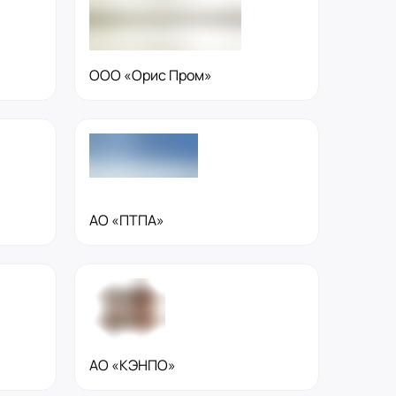
ООО «Орис Пром»
АО «ПТПА»
АО «КЭНПО»