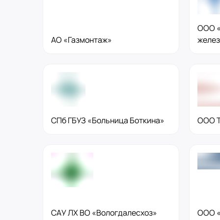
ООО «
АО «Газмонтаж»
желез
СПб ГБУЗ «Больница Боткина»
ООО 
САУ ЛХ ВО «Вологдалесхоз»
ООО «