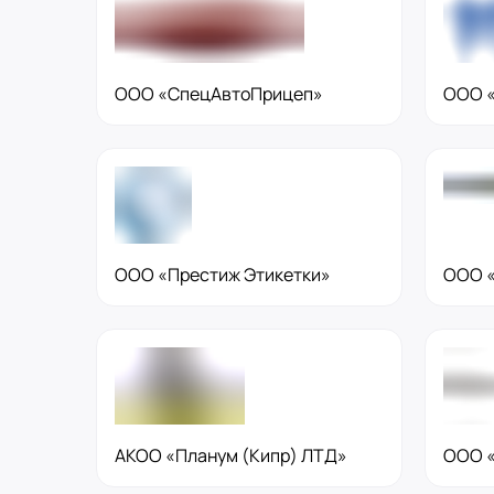
ООО «СпецАвтоПрицеп»
ООО «
ООО «Престиж Этикетки»
ООО 
АКОО «Планум (Кипр) ЛТД»
ООО «