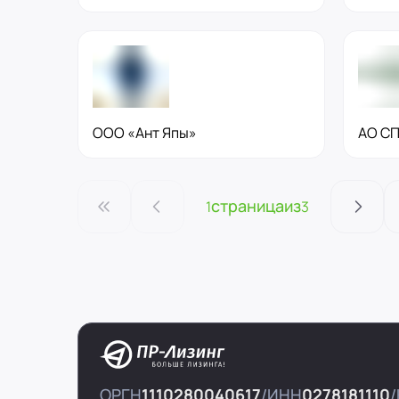
ООО «Ант Япы»
АО СП
страница
из
1
3
ОРГН
1110280040617
ИНН
0278181110