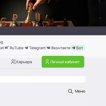
ng
at
RuTube
Telegram
Вконтакте
Бот
Карьера
Личный кабинет
Открыть поиск
Меню