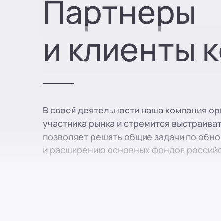
Партнеры
Россия
Воронеж
8 (800) 250-25-31 (вн. 129)
mail@pr-liz.ru
8 (800) 250-25-31 (
и клиенты 
ООО "ПР-Лизинг"
Россия
Пермь
8 (800) 250-25-31 (вн. 153)
mail@pr-liz.ru
8 (800) 250-25-31 (
ООО "ПР-Лизинг"
Россия
Челябинск
ул.Карла Маркса, 54, офис 216
8 (800) 250-25-31 (вн. 740)
mail@pr-liz.ru
8 (800) 250-25-31 (
ООО "ПР-Лизинг"
В своей деятельности наша компания ор
Россия
Оренбург
участника рынка и стремится выстраиват
8 (800) 250-25-31 (вн. 153)
mail@pr-liz.ru
8 (800) 250-25-31 (
позволяет решать общие задачи по обн
ООО "ПР-Лизинг"
и расширению основных фондов российс
Россия
Краснодар
ул. им. Тургенева, д. 107, офис 10
8 (800) 250-25-31 (вн. 230)
mail@pr-liz.ru
8 (800) 250-25-31 
ООО "ПР-Лизинг"
Россия
Новосибирск
ул. Челюскинцев 36/1, каб. 301
8 (800) 250-25-31 (вн. 540)
mail@pr-liz.ru
8 (800) 250-25-31 
ООО "ПР-Лизинг"