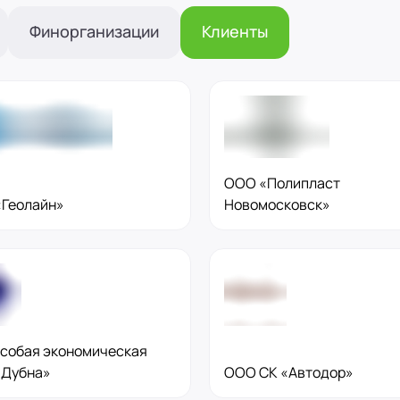
(вн. 520)
Финорганизации
Клиенты
вн. 153)
(вн. 320)
ООО «Полипласт
Геолайн»
Новомосковск»
(вн. 220)
вн. 129)
(вн. 240)
собая экономическая
«Дубна»
ООО СК «Автодор»