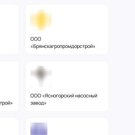
ООО
«Брянскагропромдорстрой»
ООО «Ясногорский насосный
строй»
завод»