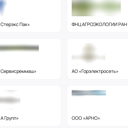
Стерэкс Пак»
ФНЦ АГРОЭКОЛОГИИ РАН
«Сервисреммаш»
АО «Горэлектросеть»
А Групп»
ООО «АРНО»