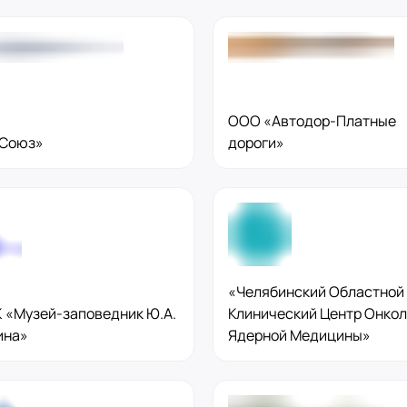
вн. 153)
вн. 153)
ООО «Автодор-Платные
вн. 153)
«Союз»
дороги»
вн. 153)
ская, 33
вн. 153)
«Челябинский Областной
 «Музей-заповедник Ю.А.
Клинический Центр Онкол
ина»
Ядерной Медицины»