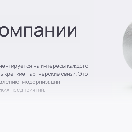
вн. 129)
компании
вн. 153)
вн. 740)
иентируется на интересы каждого
ь крепкие партнерские связи. Это
вн. 153)
овлению, модернизации
ких предприятий.
(вн. 230)
(вн. 540)