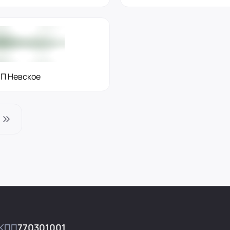
П Невское
КПП
770301001