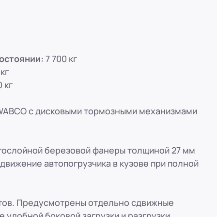
вн. 153)
вн. 153)
остоянии:
7 700 кг
кг
вн. 153)
 кг
вн. 153)
WABCO с дисковыми тормозными механизмами
ская, 33
вн. 153)
гослойной березовой фанеры толщиной 27 мм
движение автопогрузчика в кузове при полной
ртов. Предусмотрены отдельно сдвижные
е удобной боковой загрузки и разгрузки.