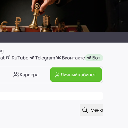
ng
at
RuTube
Telegram
Вконтакте
Бот
Карьера
Личный кабинет
Открыть поиск
Меню