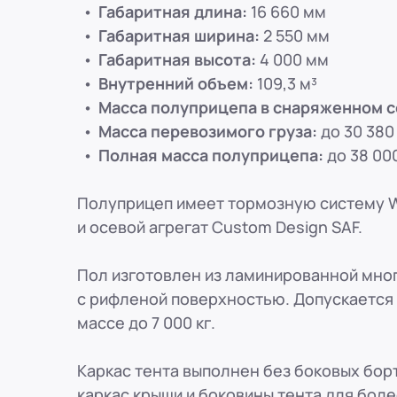
8 (800) 250-25-31 (вн. 153)
mail@pr-liz.ru
8 (800) 250-25-31 (
Габаритная длина:
16 660 мм
ООО "ПР-Лизинг"
Габаритная ширина:
2 550 мм
Россия
Рязань
ул. Есенина, 1Б
Габаритная высота:
4 000 мм
8 (800) 250-25-31 (вн. 153)
mail@pr-liz.ru
8 (800) 250-25-31 (
Внутренний объем:
109,3 м³
ООО "ПР-Лизинг"
Масса полуприцепа в снаряженном с
Россия
Пенза
Масса перевозимого груза:
до 30 380 
8 (800) 250-25-31 (вн. 153)
mail@pr-liz.ru
8 (800) 250-25-31 (
Полная масса полуприцепа:
до 38 000
ООО "ПР-Лизинг"
Россия
Омск
8 (800) 250-25-31 (вн. 153)
mail@pr-liz.ru
8 (800) 250-25-31 (
Полуприцеп имеет тормозную систему 
ООО "ПР-Лизинг"
и осевой агрегат Custom Design SAF.
Россия
Ростов-на-Дону
г. Ростов-на-Дону, ул. Красноармей
8 (800) 250-25-31 (вн. 153)
mail@pr-liz.ru
8 (800) 250-25-31 (
Пол изготовлен из ламинированной мно
с рифленой поверхностью. Допускается 
массе до 7 000 кг.
Каркас тента выполнен без боковых бо
каркас крыши и боковины тента для боле