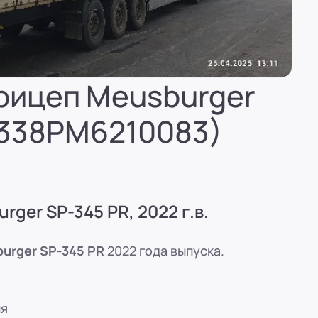
(вн. 520)
вн. 153)
рицеп Meusburger
P338PM6210083)
(вн. 320)
(вн. 220)
ger SP-345 PR, 2022 г.в.
вн. 129)
urger SP-345 PR
2022 года выпуска.
(вн. 240)
ия