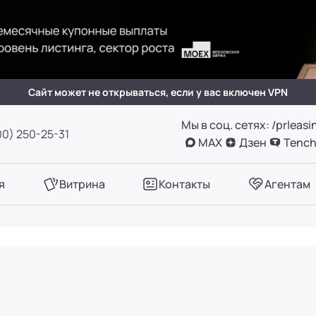
(вн. 505)
вн. 153)
Сайт может не открываться, если у вас включен VPN
Мы в соц. сетях: /prleasi
А, оф. 411
00) 250-25-31
MAX
Дзен
Tench
вн. 780)
я
Витрина
Контакты
Агентам
вн. 661)
вн. 129)
вн. 153)