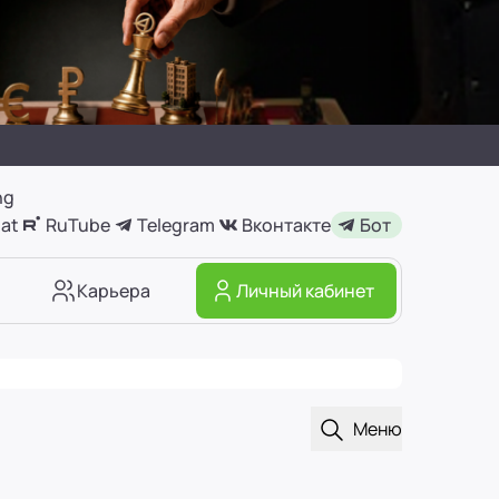
ng
at
RuTube
Telegram
Вконтакте
Бот
Карьера
Личный кабинет
Открыть поиск
Меню