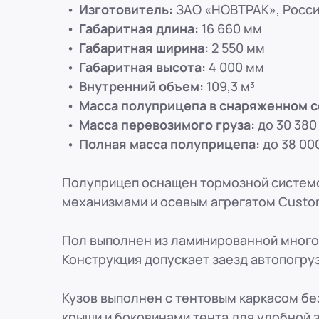
8 (800) 250-25-31 (вн. 153)
mail@pr-liz.ru
8 (800) 250-25-31 (
Изготовитель:
ЗАО «НОВТРАК», Росс
ООО "ПР-Лизинг"
Габаритная длина:
16 660 мм
Россия
Рязань
ул. Есенина, 1Б
Габаритная ширина:
2 550 мм
8 (800) 250-25-31 (вн. 153)
mail@pr-liz.ru
8 (800) 250-25-31 (
Габаритная высота:
4 000 мм
ООО "ПР-Лизинг"
Внутренний объем:
109,3 м³
Россия
Пенза
Масса полуприцепа в снаряженном с
8 (800) 250-25-31 (вн. 153)
mail@pr-liz.ru
8 (800) 250-25-31 (
Масса перевозимого груза:
до 30 380 
ООО "ПР-Лизинг"
Полная масса полуприцепа:
до 38 000
Россия
Омск
8 (800) 250-25-31 (вн. 153)
mail@pr-liz.ru
8 (800) 250-25-31 (
ООО "ПР-Лизинг"
Полуприцеп оснащен тормозной систем
Россия
Ростов-на-Дону
г. Ростов-на-Дону, ул. Красноармей
механизмами и осевым агрегатом Custom
8 (800) 250-25-31 (вн. 153)
mail@pr-liz.ru
8 (800) 250-25-31 (
Пол выполнен из ламинированной много
Конструкция допускает заезд автопогрузч
Кузов выполнен с тентовым каркасом бе
крыши и боковинами тента для удобной з