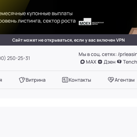
(вн. 505)
вн. 153)
Сайт может не открываться, если у вас включен VPN
Мы в соц. сетях: /prleasi
А, оф. 411
00) 250-25-31
MAX
Дзен
Tench
вн. 780)
я
Витрина
Контакты
Агентам
вн. 661)
вн. 129)
вн. 153)