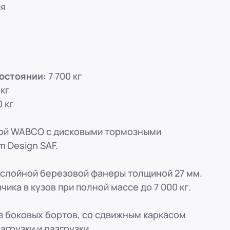
вн. 153)
ия
вн. 153)
остоянии:
7 700 кг
вн. 153)
кг
 кг
вн. 153)
ой WABCO с дисковыми тормозными
ская, 33
 Design SAF.
вн. 153)
слойной березовой фанеры толщиной 27 мм.
ика в кузов при полной массе до 7 000 кг.
з боковых бортов, со сдвижным каркасом
агрузки и разгрузки.