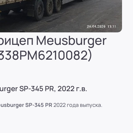
(вн. 520)
вн. 153)
рицеп Meusburger
P338PM6210082)
(вн. 320)
(вн. 220)
ger SP-345 PR, 2022 г.в.
вн. 129)
usburger SP-345 PR
2022 года выпуска.
(вн. 240)