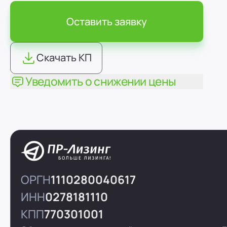
Оставить заявку
Скачать КП
Уведомить о снижении цены
ОРГН
1110280040617
ИНН
0278181110
КПП
770301001