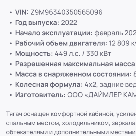
ООО "ПР-Лизинг"
VIN:
Z9M96340350565096
Россия
Барнаул
тракт Павловский, д. 295
Год выпуска:
2022
8 (800) 250-25-31 (вн. 220)
mail@pr-liz.ru
8 (800
Начало эксплуатации:
февраль 202
ООО "ПР-Лизинг"
Рабочий объем двигателя:
12 809 к
Россия
Кемерово
8 (800) 250-25-31 (вн. 129)
mail@pr-liz.ru
8 (800)
Мощность:
449 л.с. / 330 кВт
ООО "ПР-Лизинг"
Разрешенная максимальная масса
Россия
Красноярск
Масса в снаряженном состоянии:
8
8 (800) 250-25-31 (вн. 240)
mail@pr-liz.ru
8 (800
Колесная формула:
4x2, задние ве
ООО "ПР-Лизинг"
Изготовитель:
ООО «ДАЙМЛЕР КАМА
Россия
Иркутск
8 (800) 250-25-31 (вн. 153)
mail@pr-liz.ru
8 (800)
Тягач оснащен комфортной кабиной, усиле
ООО "ПР-Лизинг"
спальным местом, холодильником, зеркала
Россия
Рязань
ул. Есенина, 1Б
обтекателями и дополнительными местами
8 (800) 250-25-31 (вн. 153)
mail@pr-liz.ru
8 (800)