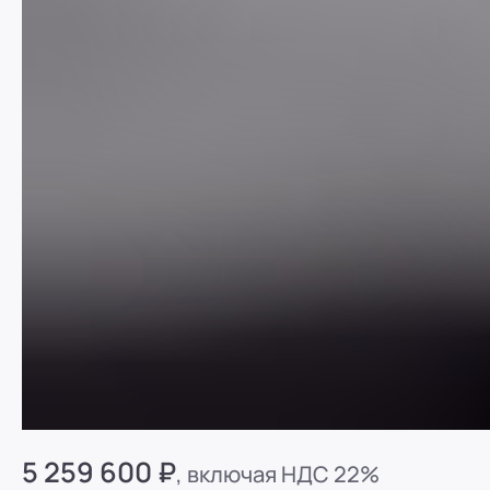
Седельный Тягач MERCEDES-BENZ Actros 
5 259 600 ₽
, включая НДС 22%