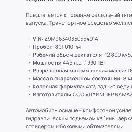
8 (800) 250-25-31 (вн. 153)
mail@pr-liz.ru
8 (800) 250-25-31 (
ООО "ПР-Лизинг"
Предлагается к продаже седельный тяг
Россия
Рязань
ул. Есенина, 1Б
выпуска. Транспортное средство эксплуа
8 (800) 250-25-31 (вн. 153)
mail@pr-liz.ru
8 (800) 250-25-31 (
ООО "ПР-Лизинг"
VIN:
Z9M96340350554914
Россия
Пенза
8 (800) 250-25-31 (вн. 153)
mail@pr-liz.ru
8 (800) 250-25-31 (
Пробег:
801 010 км
ООО "ПР-Лизинг"
Рабочий объем двигателя:
12 809 куб
Россия
Омск
Мощность:
449 л.с. / 330 кВт
8 (800) 250-25-31 (вн. 153)
mail@pr-liz.ru
8 (800) 250-25-31 (
Разрешенная максимальная масса:
18
ООО "ПР-Лизинг"
Масса в снаряженном состоянии:
8 4
Россия
Ростов-на-Дону
г. Ростов-на-Дону, ул. Красноармей
Колесная формула:
4x2, задние веду
8 (800) 250-25-31 (вн. 153)
mail@pr-liz.ru
8 (800) 250-25-31 (
Изготовитель:
ООО «ДАЙМЛЕР КАМАЗ 
Автомобиль оснащен комфортной усилен
гидравлическим подъемом кабины, зерк
спойлером и боковыми обтекателями.