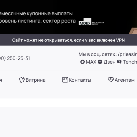
(вн. 505)
вн. 153)
Сайт может не открываться, если у вас включен VPN
Мы в соц. сетях: /prleasi
А, оф. 411
00) 250-25-31
MAX
Дзен
Tench
вн. 780)
я
Витрина
Контакты
Агентам
вн. 661)
вн. 129)
вн. 153)