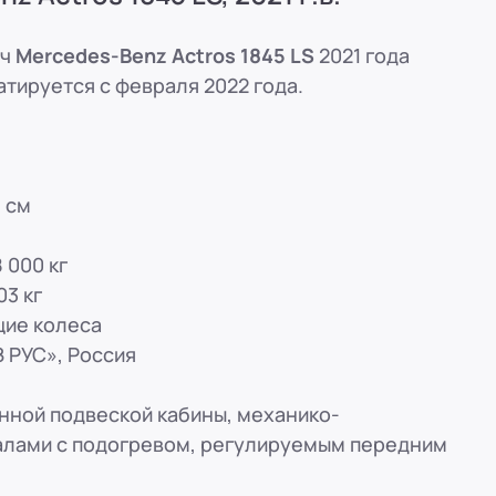
вн. 153)
ач
Mercedes-Benz Actros 1845 LS
2021 года
тируется с февраля 2022 года.
вн. 153)
вн. 153)
. см
вн. 153)
 000 кг
03 кг
ская, 33
щие колеса
вн. 153)
РУС», Россия
ной подвеской кабины, механико-
алами с подогревом, регулируемым передним