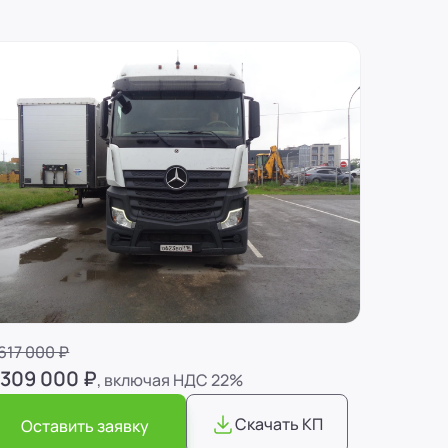
f
едельный Тягач MERCEDES-BENZ Actros 1845 LS (Z9M963
617 000 ₽
 309 000 ₽
, включая НДС 22%
Скачать КП
Оставить заявку