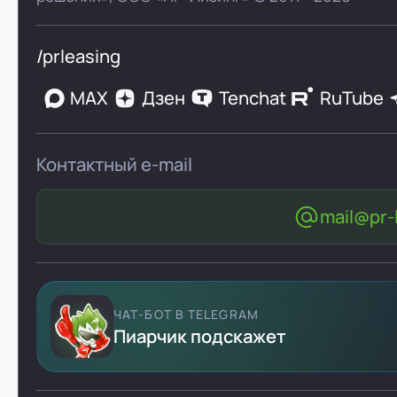
/prleasing
MAX
Дзен
Tenchat
RuTube
Контактный e-mail
mail@pr-l
ЧАТ-БОТ В TELEGRAM
Пиарчик подскажет