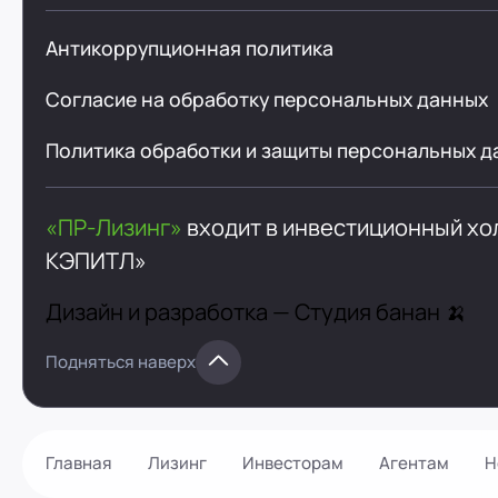
Антикоррупционная политика
Согласие на обработку персональных данных
Политика обработки и защиты персональных д
«ПР-Лизинг»
входит в инвестиционный х
КЭПИТЛ»
Дизайн и разработка —
Студия банан 🍌
Подняться наверх
Главная
Лизинг
Инвесторам
Агентам
Н