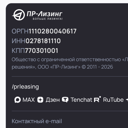
ОРГН
1110280040617
ИНН
0278181110
КПП
770301001
Общество с ограниченной ответственностью «
решения»,
ООО «ПР-Лизинг»
© 2011 - 2026
/prleasing
MAX
Дзен
Tenchat
RuTube
Контактный e-mail