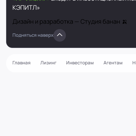
КЭПИТЛ»
Дизайн и разработка —
Студия банан 🍌
Подняться наверх
Главная
Лизинг
Инвесторам
Агентам
Н
Как оформить?
Контакты
Калькулятор