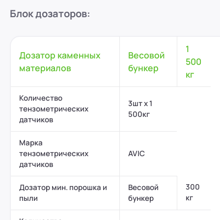
Блок
дозаторов:
1
Дозатор каменных
Весовой
500
материалов
бункер
кг
Количество
3шт х 1
тензометрических
500кг
датчиков
Марка
тензометрических
AVIC
датчиков
300
Дозатор мин. порошка и
Весовой
кг
пыли
бункер