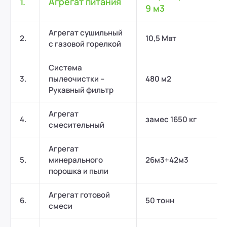
1.
Агрегат питания
9 м3
Агрегат сушильный
2.
10,5 Мвт
с газовой горелкой
Система
3.
пылеочистки –
480 м2
Рукавный фильтр
Агрегат
4.
замес 1650 кг
смесительный
Агрегат
5.
минерального
26м3+42м3
порошка и пыли
Агрегат готовой
6.
50 тонн
смеси