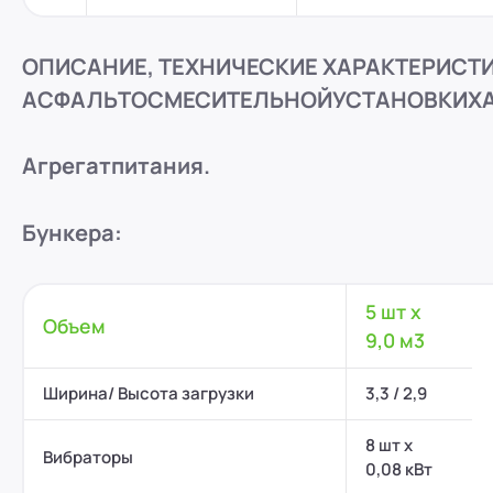
ОПИСАНИЕ, ТЕХНИЧЕСКИЕ ХАРАКТЕРИСТ
АСФАЛЬТОСМЕСИТЕЛЬНОЙ
УСТАНОВКИ
X
Агрегат
питания.
Бункера:
5 шт x
Объем
9,0 м3
Ширина/ Высота загрузки
3,3 / 2,9
8 шт x
Вибраторы
0,08 кВт