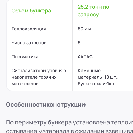
25,2 тонн по
Объем бункера
запросу
Теплоизоляция
50 мм
Число затворов
5
Пневматика
АirTAC
Сигнализаторы уровня в
Каменные
накопителе горячих
материалы-10 шт.,
материалов
Бункер пыли-1шт.
Особенности
конструкции:
По периметру бункера установлена тепло
остывание материала в ожидании взвешива