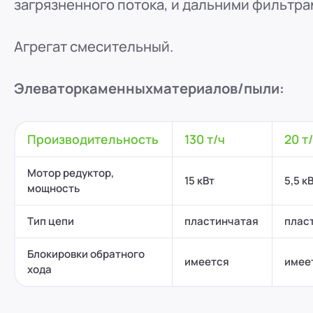
загрязненного потока, и дальними фильтра
Агрегат смесительный.
Элеватор
каменных
материалов/
пыли:
Производительность
130 т/ч
20 т
Мотор редуктор,
15 кВт
5,5 к
мощность
Тип цепи
пластинчатая
плас
Блокировки обратного
имеется
имее
хода