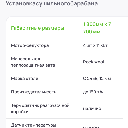
Установка
сушильного
барабана:
1 800мм х 7
Габаритные размеры
700 мм
Мотор-редуктора
4 шт х 11 кВт
Минеральная
Rock wool
теплозащитная вата
Марка стали
Q 245B, 12 мм
Производительность
до 130 т/ч
Термодатчик разгрузочной
наличие
коробки
Датчик температуры