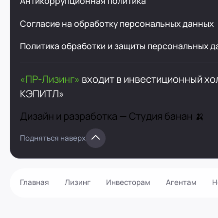
Антикоррупционная политика
Согласие на обработку персональных данных
Политика обработки и защиты персональных д
«ПР-Лизинг»
входит в инвестиционный х
КЭПИТЛ»
Дизайн и разработка —
Студия банан 🍌
Подняться наверх
Главная
Лизинг
Инвесторам
Агентам
Н
Как оформить?
Контакты
Калькулятор