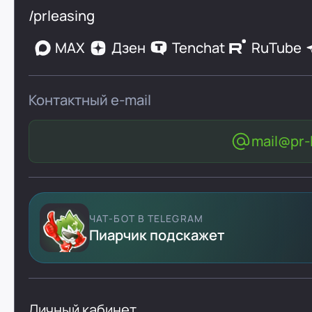
/prleasing
MAX
Дзен
Tenchat
RuTube
Контактный e-mail
mail@pr-l
ЧАТ-БОТ В TELEGRAM
Пиарчик подскажет
Личный кабинет