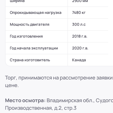
Ширина
2900 мм
ООО "ПР-Лизинг"
Россия
Пенза
Опрокидывающая нагрузка
7480 кг
8 (800) 250-25-31 (вн. 153)
mail@pr-liz.ru
8 (800)
Мощность двигателя
300 л.с
ООО "ПР-Лизинг"
Россия
Омск
Год изготовления
2018 г.в.
8 (800) 250-25-31 (вн. 153)
mail@pr-liz.ru
8 (800)
Год начала эксплуатации
2020 г.в.
ООО "ПР-Лизинг"
Россия
Ростов-на-Дону
г. Ростов-на-Дону, ул.
Страна изготовитель
Канада
8 (800) 250-25-31 (вн. 153)
mail@pr-liz.ru
8 (800)
Торг, принимаются на рассмотрение заявки
цене.
Место осмотра:
Владимирская обл., Судого
Производственная, д.2, стр.3