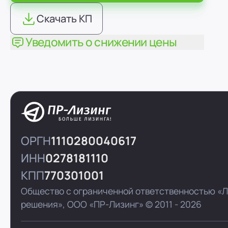
Скачать КП
Уведомить о снижении цены
ОРГН
1110280040617
ИНН
0278181110
КПП
770301001
Общество с ограниченной ответственностью «
решения»,
ООО «ПР-Лизинг»
© 2011 - 2026