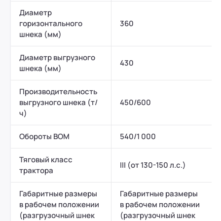
ООО "ПР-Лизинг"
Диаметр
горизонтального
360
Россия
Пенза
шнека (мм)
8 (800) 250-25-31 (вн. 153)
mail@pr-liz.ru
8 (800)
ООО "ПР-Лизинг"
Диаметр выгрузного
430
шнека (мм)
Россия
Омск
8 (800) 250-25-31 (вн. 153)
mail@pr-liz.ru
8 (800)
Производительность
ООО "ПР-Лизинг"
выгрузного шнека (т/
450/600
Россия
Ростов-на-Дону
г. Ростов-на-Дону, ул.
ч)
8 (800) 250-25-31 (вн. 153)
mail@pr-liz.ru
8 (800)
Обороты ВОМ
540/1 000
Тяговый класс
III (от 130-150 л.с.)
трактора
Габаритные размеры
Габаритные размеры
в рабочем положении
в рабочем положении
(разгрузочный шнек
(разгрузочный шнек