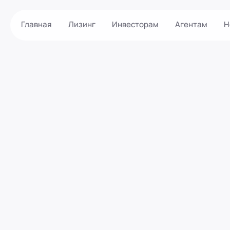
Главная
Лизинг
Инвесторам
Агентам
Н
Как оформить?
Контакты
Калькулятор