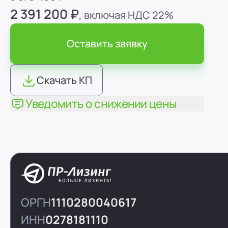
2 391 200 ₽
, включая НДС 22%
Оставить заявку
Скачать КП
Уведомить о снижении цены
ОРГН
1110280040617
ИНН
0278181110