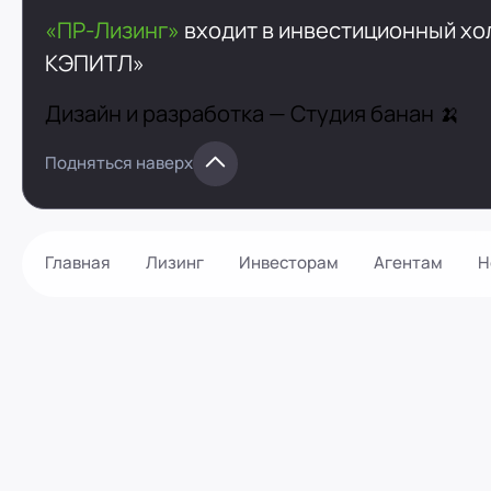
«ПР-Лизинг»
входит в инвестиционный х
КЭПИТЛ»
Дизайн и разработка —
Студия банан 🍌
Подняться наверх
Главная
Лизинг
Инвесторам
Агентам
Н
Как оформить?
Контакты
Калькулятор