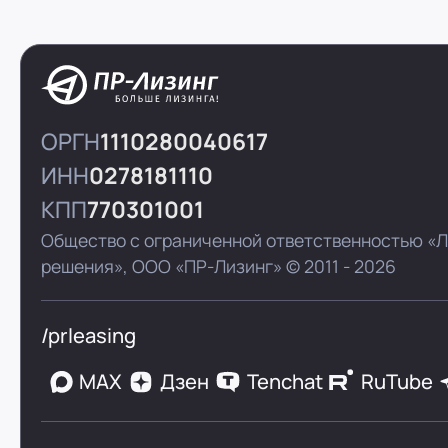
ОРГН
1110280040617
ИНН
0278181110
КПП
770301001
Общество с ограниченной ответственностью «
решения»,
ООО «ПР-Лизинг»
© 2011 - 2026
/prleasing
MAX
Дзен
Tenchat
RuTube