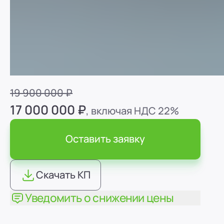
Карьерный самосвал - LIUGONG DW105A
19 900 000 ₽
17 000 000 ₽
, включая НДС 22%
Оставить заявку
Скачать КП
Уведомить о снижении цены