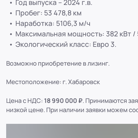
Год выпуска – 2024 г.в.
ООО "ПР-Лизинг"
Пробег: 53 478,8 км
Россия
Пенза
Наработка: 5106,3 м/ч
8 (800) 250-25-31 (вн. 153)
mail@pr-liz.ru
8 (800)
Максимальная мощность: 382 кВт / 5
ООО "ПР-Лизинг"
Экологический класс: Евро 3.
Россия
Омск
8 (800) 250-25-31 (вн. 153)
mail@pr-liz.ru
8 (800)
ООО "ПР-Лизинг"
Возможно приобретение в лизинг.
Россия
Ростов-на-Дону
г. Ростов-на-Дону, ул.
8 (800) 250-25-31 (вн. 153)
mail@pr-liz.ru
8 (800)
Местоположение: г. Хабаровск
Цена с НДС:
18 990 000 ₽
. Принимаются за
низкой цене. При наличии заявки можем со
ref