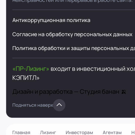
Антикоррупционная политика
Согласие на обработку персональных данных
Политика обработки и защиты персональных д
«ПР-Лизинг»
входит в инвестиционный х
КЭПИТЛ»
Дизайн и разработка —
Студия банан 🍌
Подняться наверх
Главная
Лизинг
Инвесторам
Агентам
Н