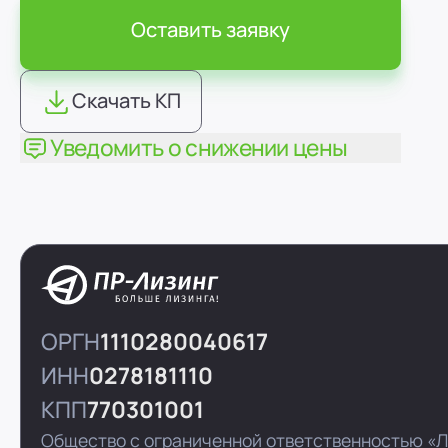
Оставить заявку
Скачать КП
Уведомить о снижении цены
ОРГН
1110280040617
ИНН
0278181110
КПП
770301001
Общество с ограниченной ответственностью «