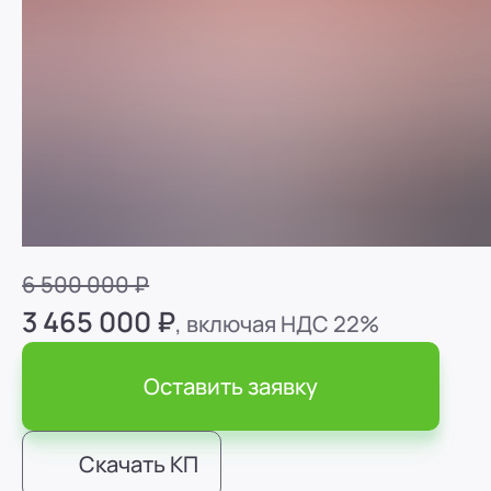
Каток Дорожный комбинированный ДУ-84
6 500 000 ₽
3 465 000 ₽
, включая НДС 22%
Оставить заявку
Скачать КП