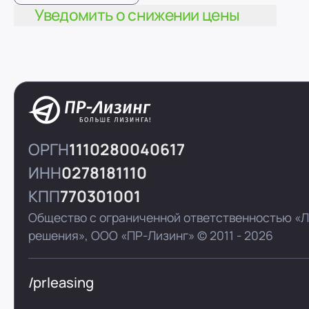
Уведомить о снижении цены
ОРГН
1110280040617
ИНН
0278181110
КПП
770301001
Общество с ограниченной ответственностью «
решения»,
ООО «ПР-Лизинг»
© 2011 - 2026
/prleasing