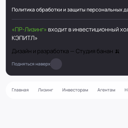
Политика обработки и защиты персональных д
«ПР-Лизинг»
входит в инвестиционный х
КЭПИТЛ»
Дизайн и разработка —
Студия банан 🍌
Подняться наверх
Главная
Лизинг
Инвесторам
Агентам
Н
Как оформить?
Контакты
Калькулятор