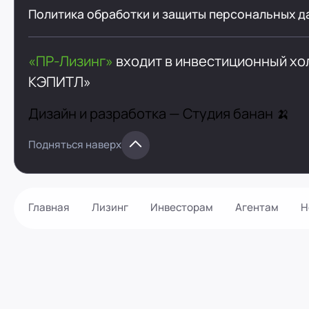
Политика обработки и защиты персональных д
«ПР-Лизинг»
входит в инвестиционный х
КЭПИТЛ»
Дизайн и разработка —
Студия банан 🍌
Подняться наверх
Главная
Лизинг
Инвесторам
Агентам
Н
Как оформить?
Контакты
Калькулятор