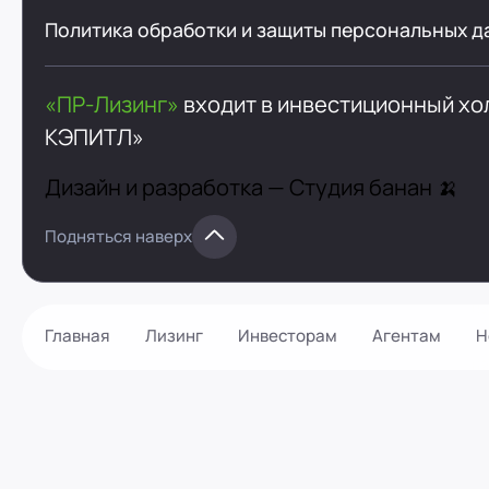
Политика обработки и защиты персональных д
«ПР-Лизинг»
входит в инвестиционный х
КЭПИТЛ»
Дизайн и разработка —
Студия банан 🍌
Подняться наверх
Главная
Лизинг
Инвесторам
Агентам
Н
Как оформить?
Контакты
Калькулятор