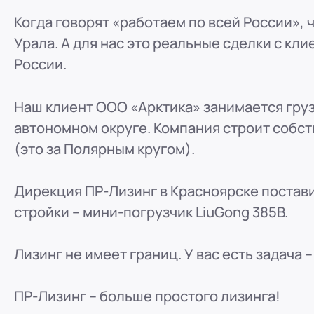
ООО "ПР-Лизинг"
Когда говорят «работаем по всей России», 
Россия
Барнаул
тракт Павловский, д. 295
Урала. А для нас это реальные сделки с кл
8 (800) 250-25-31 (вн. 220)
mail@pr-liz.ru
8 (800
России.
ООО "ПР-Лизинг"
Россия
Кемерово
Наш клиент ООО «Арктика» занимается гру
8 (800) 250-25-31 (вн. 129)
mail@pr-liz.ru
8 (800)
автономном округе. Компания строит собст
ООО "ПР-Лизинг"
(это за Полярным кругом).
Россия
Красноярск
8 (800) 250-25-31 (вн. 240)
mail@pr-liz.ru
8 (800
Дирекция ПР-Лизинг в Красноярске постав
ООО "ПР-Лизинг"
стройки – мини-погрузчик LiuGong 385B.
Россия
Иркутск
8 (800) 250-25-31 (вн. 153)
mail@pr-liz.ru
8 (800)
Лизинг не имеет границ. У вас есть задача 
ООО "ПР-Лизинг"
Россия
Рязань
ул. Есенина, 1Б
ПР-Лизинг – больше простого лизинга!
8 (800) 250-25-31 (вн. 153)
mail@pr-liz.ru
8 (800)