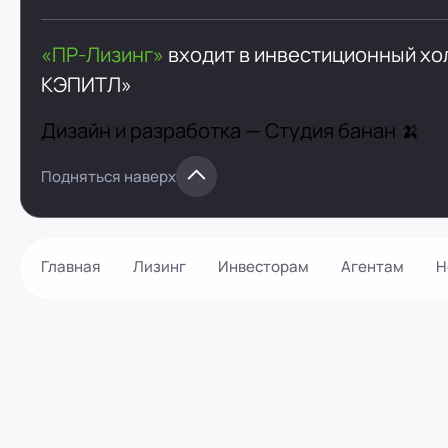
«ПР-Лизинг»
входит в инвестиционный х
КЭПИТЛ»
Дизайн и разработка —
Студия банан 🍌
Подняться наверх
Главная
Лизинг
Инвесторам
Агентам
Н
Как оформить?
Контакты
Калькулятор