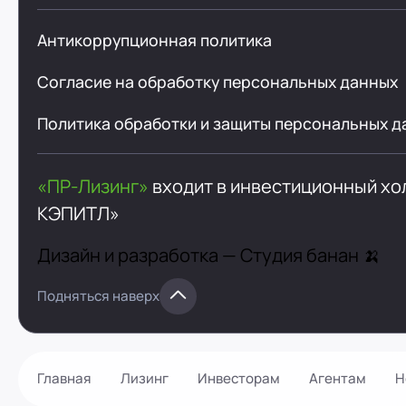
Антикоррупционная политика
Согласие на обработку персональных данных
Политика обработки и защиты персональных д
«ПР-Лизинг»
входит в инвестиционный х
КЭПИТЛ»
Дизайн и разработка —
Студия банан 🍌
Подняться наверх
Главная
Лизинг
Инвесторам
Агентам
Н