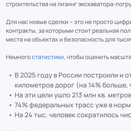
строительства на лизинг экскаватора-погр
ООО "ПР-Лизинг"
Россия
Барнаул
тракт Павловский, д. 295
Для нас новые сделки – это не просто цифр
8 (800) 250-25-31 (вн. 220)
mail@pr-liz.ru
8 (800
контракты, за которыми стоит реальная по
ООО "ПР-Лизинг"
места на объектах и безопасность для тыся
Россия
Кемерово
8 (800) 250-25-31 (вн. 129)
mail@pr-liz.ru
8 (800)
Немного
статистики
, чтобы оценить масшта
ООО "ПР-Лизинг"
Россия
Красноярск
В 2025 году в России построили и 
8 (800) 250-25-31 (вн. 240)
mail@pr-liz.ru
8 (800
километров дорог (на 14% больше, 
ООО "ПР-Лизинг"
Россия
Иркутск
На эти цели ушло 213 млн кв. метро
8 (800) 250-25-31 (вн. 153)
mail@pr-liz.ru
8 (800)
74% федеральных трасс уже в норм
ООО "ПР-Лизинг"
На 24 тыс. человек сократилось чис
Россия
Рязань
ул. Есенина, 1Б
8 (800) 250-25-31 (вн. 153)
mail@pr-liz.ru
8 (800)