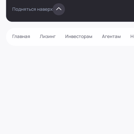
Подняться наверх
Главная
Лизинг
Инвесторам
Агентам
Н
Как оформить?
Контакты
Калькулятор