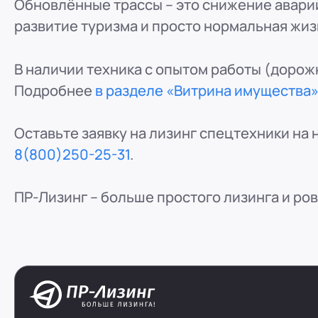
Обновлённые трассы – это снижение аварий
ООО "ПР-Лизинг"
развитие туризма и просто нормальная жи
Россия
Пенза
8 (800) 250-25-31 (вн. 153)
mail@pr-liz.ru
8 (800)
В наличии техника с опытом работы (дорожн
ООО "ПР-Лизинг"
Подробнее
в разделе «Витрина имущества»
Россия
Омск
8 (800) 250-25-31 (вн. 153)
mail@pr-liz.ru
8 (800)
Оставьте заявку на лизинг спецтехники на
ООО "ПР-Лизинг"
8(800)250-25-31
.
Россия
Ростов-на-Дону
г. Ростов-на-Дону, ул.
8 (800) 250-25-31 (вн. 153)
mail@pr-liz.ru
8 (800)
ПР-Лизинг – больше простого лизинга и ро