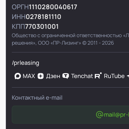
ОРГН
1110280040617
ИНН
0278181110
КПП
770301001
Общество с ограниченной ответственностью «
решения»,
ООО «ПР-Лизинг»
© 2011 - 2026
/prleasing
MAX
Дзен
Tenchat
RuTube
Контактный e-mail
mail@pr-l