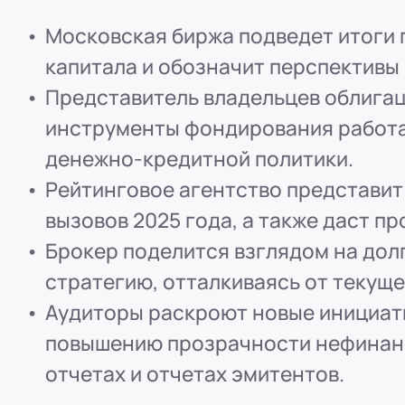
ООО "ПР-Лизинг"
Московская биржа подведет итоги 
Россия
Пенза
капитала и обозначит перспективы 
8 (800) 250-25-31 (вн. 153)
mail@pr-liz.ru
8 (800)
Представитель владельцев облигац
ООО "ПР-Лизинг"
инструменты фондирования работа
Россия
Омск
8 (800) 250-25-31 (вн. 153)
mail@pr-liz.ru
8 (800)
денежно-кредитной политики.
ООО "ПР-Лизинг"
Рейтинговое агентство представит
Россия
Ростов-на-Дону
г. Ростов-на-Дону, ул.
вызовов 2025 года, а также даст пр
8 (800) 250-25-31 (вн. 153)
mail@pr-liz.ru
8 (800)
Брокер поделится взглядом на дол
стратегию, отталкиваясь от текуще
Аудиторы раскроют новые инициат
повышению прозрачности нефинан
отчетах и отчетах эмитентов.