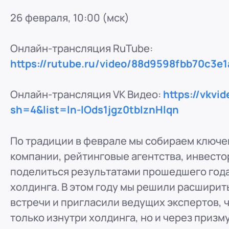
ООО "ПР-Лизинг"
26 февраля, 10:00 (мск)
Россия
Барнаул
тракт Павловский, д. 295
8 (800) 250-25-31 (вн. 220)
mail@pr-liz.ru
8 (800
Онлайн-трансляция RuTube:
ООО "ПР-Лизинг"
https://rutube.ru/video/88d9598fbb70c3e
Россия
Кемерово
8 (800) 250-25-31 (вн. 129)
mail@pr-liz.ru
8 (800)
Онлайн-трансляция VK Видео:
https://vkvi
ООО "ПР-Лизинг"
sh=4&list=ln-lOds1jgz0tbIznHlqn
Россия
Красноярск
8 (800) 250-25-31 (вн. 240)
mail@pr-liz.ru
8 (800
По традиции в феврале мы собираем ключе
ООО "ПР-Лизинг"
компании, рейтинговые агентства, инвестор
Россия
Иркутск
поделиться результатами прошедшего года 
8 (800) 250-25-31 (вн. 153)
mail@pr-liz.ru
8 (800)
холдинга. В этом году мы решили расшири
ООО "ПР-Лизинг"
встречи и пригласили ведущих экспертов, 
Россия
Рязань
ул. Есенина, 1Б
только изнутри холдинга, но и через призм
8 (800) 250-25-31 (вн. 153)
mail@pr-liz.ru
8 (800)