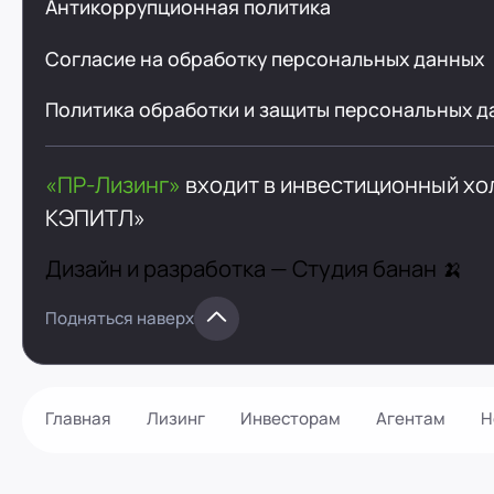
Антикоррупционная политика
Согласие на обработку персональных данных
Политика обработки и защиты персональных д
«ПР-Лизинг»
входит в инвестиционный х
КЭПИТЛ»
Дизайн и разработка —
Студия банан 🍌
Подняться наверх
Главная
Лизинг
Инвесторам
Агентам
Н
Как оформить?
Контакты
Калькулятор