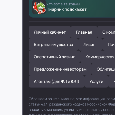
ЧАТ-БОТ В TELEGRAM
Пиарчик подскажет
Личный кабинет
Главная
О ком
Витрина имущества
Лизинг
Поч
Оперативный лизинг
Коммерческая
Предложение инвесторам
Облигац
Агентам (для ФЛ и ЮЛ)
Услуги
Обращаем ваше внимание, что информация, разм
статьи 437 Гражданского кодекса Российской Фе
вносить изменения, удалять, исправлять, допол
лизинга будут определяться отдельно при его за