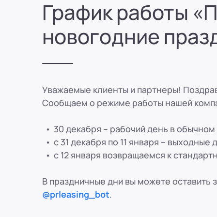
График работы «П
8 (800) 250-25-31 (вн. 153)
mail@pr-liz.ru
8 (800) 250-25-31 (
ООО "ПР-Лизинг"
новогодние праз
Россия
Рязань
ул. Есенина, 1Б
8 (800) 250-25-31 (вн. 153)
mail@pr-liz.ru
8 (800) 250-25-31 (
ООО "ПР-Лизинг"
Россия
Пенза
8 (800) 250-25-31 (вн. 153)
mail@pr-liz.ru
8 (800) 250-25-31 (
ООО "ПР-Лизинг"
Уважаемые клиенты и партнеры! Поздра
Россия
Омск
Сообщаем о режиме работы нашей компа
8 (800) 250-25-31 (вн. 153)
mail@pr-liz.ru
8 (800) 250-25-31 (
ООО "ПР-Лизинг"
30 декабря – рабочий день в обычном
Россия
Ростов-на-Дону
г. Ростов-на-Дону, ул. Красноармей
с 31 декабря по 11 января – выходные 
8 (800) 250-25-31 (вн. 153)
mail@pr-liz.ru
8 (800) 250-25-31 (
с 12 января возвращаемся к стандартн
В праздничные дни вы можете оставить з
@prleasing_bot
.