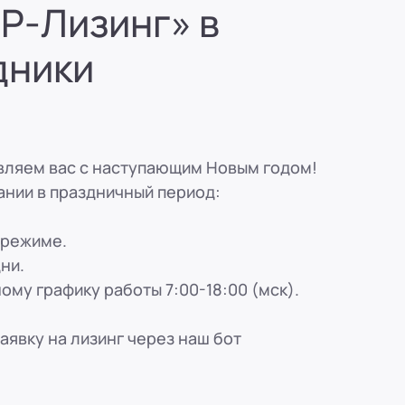
Р-Лизинг» в
вн. 153)
дники
вн. 153)
вн. 153)
вляем вас с наступающим Новым годом!
нии в праздничный период:
вн. 153)
 режиме.
ская, 33
дни.
вн. 153)
ому графику работы 7:00-18:00 (мск).
аявку на лизинг через наш бот