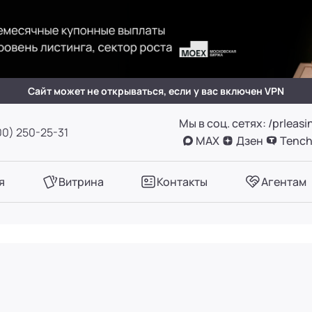
(вн. 505)
вн. 153)
Сайт может не открываться, если у вас включен VPN
Мы в соц. сетях: /prleasi
А, оф. 411
00) 250-25-31
MAX
Дзен
Tench
вн. 780)
я
Витрина
Контакты
Агентам
вн. 661)
вн. 129)
вн. 153)