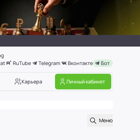
ng
at
RuTube
Telegram
Вконтакте
Бот
Карьера
Личный кабинет
Открыть поиск
Меню