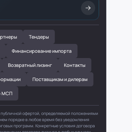
ртнеры
Тендеры
Финансирование импорта
Возвратный лизинг
Контакты
формации
Поставщикам и дилерам
р МСП
я публичной офертой, определяемой положениями
ннем порядке в любое время без уведомления
нговых программ. Конкретные условия договора
заключении договора лизинга в любых случаях