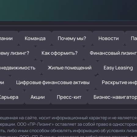
пании
Команда
Почему мы?
Новости
Па
ему лизинг?
Как оформить?
Финансовый лизинг
 недвижимость
Жилые помещений
Easy Leasing
ии
Цифровые финансовые активы
Раскрытие ин
Карьера
Акции
Пресс-кит
Бизнес-навигато
ещенная на сайте, носит информационный характер и не являетс
дерации. ООО «ПР-Лизинг» оставляет за собой право в односторо
нять, либо иным способом обновлять информацию об условиях лизи
ключении. ООО «ПР-Лизинг» оставляет за собой право отказать в 