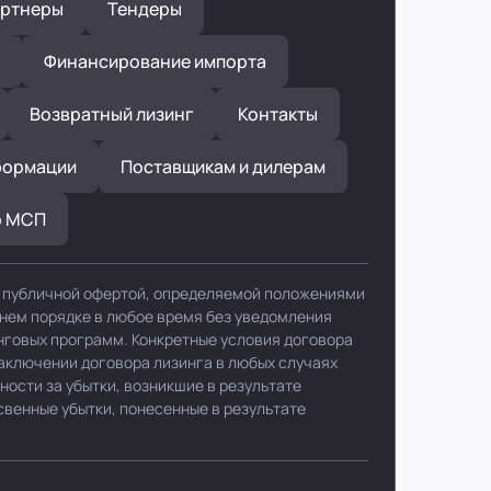
ртнеры
Тендеры
Финансирование импорта
Возвратный лизинг
Контакты
формации
Поставщикам и дилерам
р МСП
я публичной офертой, определяемой положениями
ннем порядке в любое время без уведомления
нговых программ. Конкретные условия договора
заключении договора лизинга в любых случаях
ности за убытки, возникшие в результате
свенные убытки, понесенные в результате