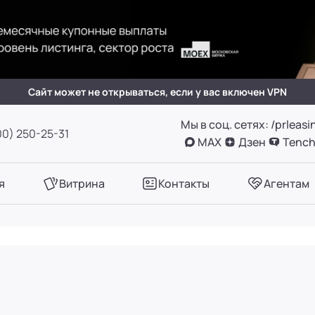
(вн. 505)
вн. 153)
Сайт может не открываться, если у вас включен VPN
Мы в соц. сетях: /prleasi
А, оф. 411
00) 250-25-31
MAX
Дзен
Tench
вн. 780)
я
Витрина
Контакты
Агентам
вн. 661)
вн. 129)
вн. 153)