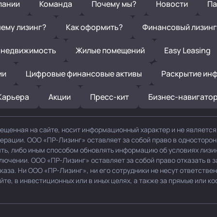
пании
Команда
Почему мы?
Новости
Па
ему лизинг?
Как оформить?
Финансовый лизинг
 недвижимость
Жилые помещений
Easy Leasing
ии
Цифровые финансовые активы
Раскрытие ин
Карьера
Акции
Пресс-кит
Бизнес-навигато
ещенная на сайте, носит информационный характер и не являетс
дерации. ООО «ПР-Лизинг» оставляет за собой право в односторо
нять, либо иным способом обновлять информацию об условиях лизи
ключении. ООО «ПР-Лизинг» оставляет за собой право отказать в 
каза. Ни ООО «ПР-Лизинг», ни его сотрудники не несут ответствен
е, в инвестиционных или в иных целях, а также за прямые или ко