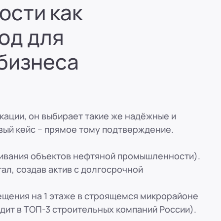
ости как
вн. 153)
од для
вн. 153)
бизнеса
вн. 153)
вн. 153)
кации, он выбирает такие же надёжные и
ый кейс – прямое тому подтверждение.
ская, 33
вн. 153)
ивания объектов нефтяной промышленности).
ал, создав актив с долгосрочной
щения на 1 этаже в строящемся микрорайоне
дит в ТОП-3 строительных компаний России).