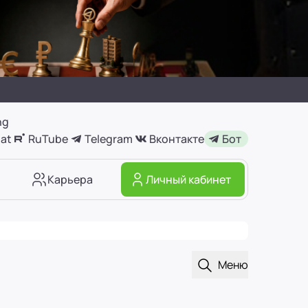
ng
at
RuTube
Telegram
Вконтакте
Бот
Карьера
Личный кабинет
Открыть поиск
Меню