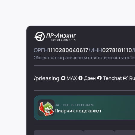
ОРГН
1110280040617
ИНН
0278181110
Общество с ограниченной ответственностью «Ли
/prleasing
MAX
Дзен
Tenchat
R
ЧАТ-БОТ В TELEGRAM
Пиарчик подскажет