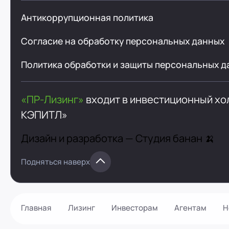
Антикоррупционная политика
Согласие на обработку персональных данных
Политика обработки и защиты персональных д
«ПР-Лизинг»
входит в инвестиционный х
КЭПИТЛ»
Дизайн и разработка —
Студия банан 🍌
Подняться наверх
Главная
Лизинг
Инвесторам
Агентам
Н