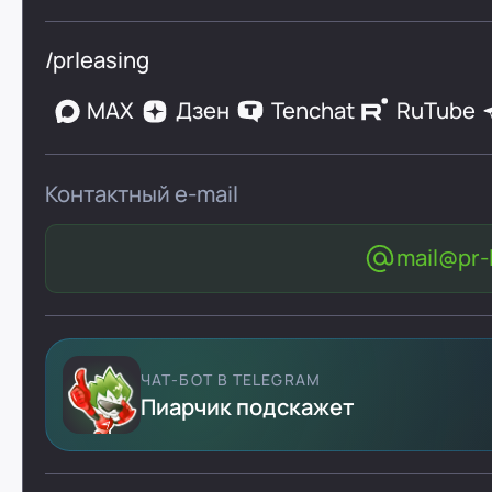
/prleasing
MAX
Дзен
Tenchat
RuTube
Контактный e-mail
mail@pr-l
ЧАТ-БОТ В TELEGRAM
Пиарчик подскажет