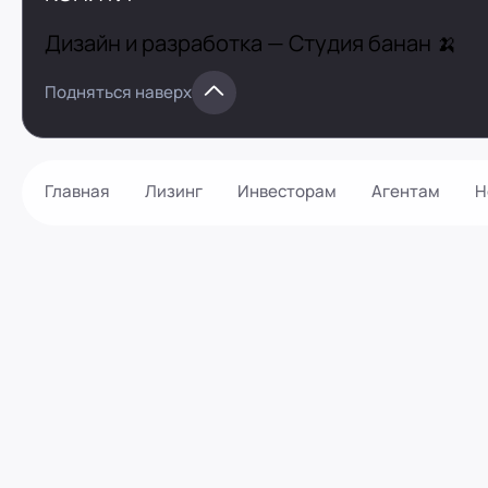
Дизайн и разработка —
Студия банан 🍌
Подняться наверх
Главная
Лизинг
Инвесторам
Агентам
Н
Как оформить?
Контакты
Калькулятор