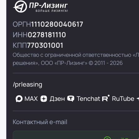
ОРГН
1110280040617
ИНН
0278181110
КПП
770301001
Общество с ограниченной ответственностью «
решения»,
ООО «ПР-Лизинг»
© 2011 - 2026
/prleasing
MAX
Дзен
Tenchat
RuTube
Контактный e-mail