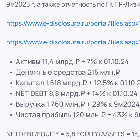
9м2025 г, а также отчетность по ГК ПР-Лиз
ООО "ПР-Лизинг"
Россия
Барнаул
тракт Павловский, д. 295
https://www.e-disclosure.ru/portal/files.as
8 (800) 250-25-31 (вн. 220)
mail@pr-liz.ru
8 (800
ООО "ПР-Лизинг"
https://www.e-disclosure.ru/portal/files.as
Россия
Кемерово
8 (800) 250-25-31 (вн. 129)
mail@pr-liz.ru
8 (800)
Активы 11,4 млрд.₽ + 7% к 01.10.24
ООО "ПР-Лизинг"
Денежные средства 215 млн.₽
Россия
Красноярск
8 (800) 250-25-31 (вн. 240)
mail@pr-liz.ru
8 (800
Капитал 1,518 млрд.₽ + 12,5% к 01.10.
ООО "ПР-Лизинг"
NET DEBT 8,8 млрд.₽ + 14% к 01.10.24
Россия
Иркутск
Выручка 1 760 млн.₽ + 29% к 9м202
8 (800) 250-25-31 (вн. 153)
mail@pr-liz.ru
8 (800)
Чистая прибыль 120 млн.₽ + 43% к 
ООО "ПР-Лизинг"
Россия
Рязань
ул. Есенина, 1Б
NET DEBT/EQUITY = 5,8 EQUITY/ASSETS = 13
8 (800) 250-25-31 (вн. 153)
mail@pr-liz.ru
8 (800)