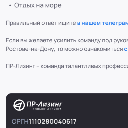
Отдых на море
Правильный ответ ищите
в нашем телегра
Если вы желаете усилить команду под руко
Ростове-на-Дону, то можно ознакомиться
с
ПР-Лизинг – команда талантливых професс
ОРГН
1110280040617