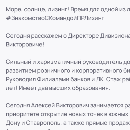
ООО "ПР-Лизинг"
Море, солнце, лизинг! Время для одной из
Россия
Барнаул
тракт Павловский, д. 295
#ЗнакомствоСКомандойПРЛизинг
8 (800) 250-25-31 (вн. 220)
mail@pr-liz.ru
8 (800
ООО "ПР-Лизинг"
Сегодня расскажем о Директоре Дивизиона
Россия
Кемерово
Викторовиче!
8 (800) 250-25-31 (вн. 129)
mail@pr-liz.ru
8 (800)
ООО "ПР-Лизинг"
Сильный и харизматичный руководитель до
Россия
Красноярск
развитием розничного и корпоративного би
8 (800) 250-25-31 (вн. 240)
mail@pr-liz.ru
8 (800
Руководил Филиалами банков и ЛК. Стаж ра
ООО "ПР-Лизинг"
лет! Имеет два высших образования.
Россия
Иркутск
8 (800) 250-25-31 (вн. 153)
mail@pr-liz.ru
8 (800)
Сегодня Алексей Викторович занимается р
ООО "ПР-Лизинг"
приоритете открытие новых точек в южных 
Россия
Рязань
ул. Есенина, 1Б
Дону и Ставрополь, а также прямые продаж
8 (800) 250-25-31 (вн. 153)
mail@pr-liz.ru
8 (800)