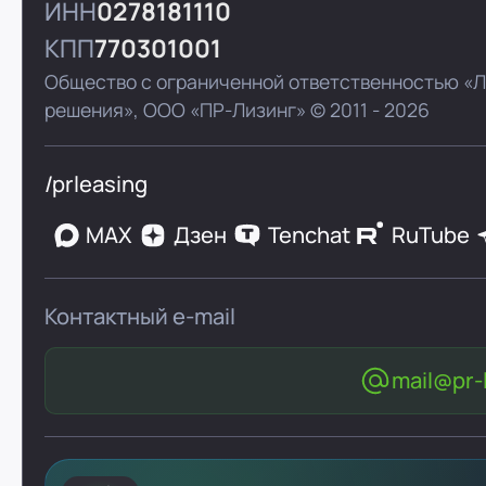
ИНН
0278181110
КПП
770301001
Общество с ограниченной ответственностью «
решения»,
ООО «ПР-Лизинг»
© 2011 - 2026
/prleasing
MAX
Дзен
Tenchat
RuTube
Контактный e-mail
mail@pr-l