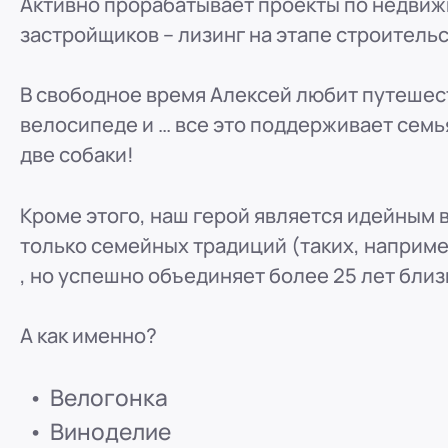
Активно прорабатывает проекты по недвижим
ООО "ПР-Лизинг"
застройщиков – лизинг на этапе строительс
Россия
Пенза
8 (800) 250-25-31 (вн. 153)
mail@pr-liz.ru
8 (800)
В свободное время Алексей любит путешест
ООО "ПР-Лизинг"
велосипеде и … все это поддерживает семья
Россия
Омск
две собаки!
8 (800) 250-25-31 (вн. 153)
mail@pr-liz.ru
8 (800)
ООО "ПР-Лизинг"
Кроме этого, наш герой является идейным
Россия
Ростов-на-Дону
г. Ростов-на-Дону, ул.
только семейных традиций (таких, наприме
8 (800) 250-25-31 (вн. 153)
mail@pr-liz.ru
8 (800)
, но успешно объединяет более 25 лет близ
А как именно?
Велогонка
Виноделие