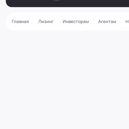
Главная
Лизинг
Инвесторам
Агентам
Н
Как оформить?
Контакты
Калькулятор