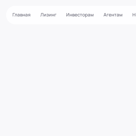
Главная
Лизинг
Инвесторам
Агентам
Н
Как оформить?
Контакты
Калькулятор