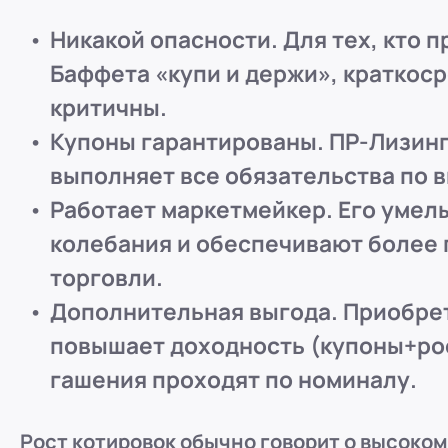
ООО "ПР-Лизинг"
Никакой опасности. Для тех, кто 
Россия
Пенза
Баффета «купи и держи», краткос
8 (800) 250-25-31 (вн. 153)
mail@pr-liz.ru
8 (800)
критичны.
ООО "ПР-Лизинг"
Купоны гарантированы. ПР-Лизинг
Россия
Омск
8 (800) 250-25-31 (вн. 153)
mail@pr-liz.ru
8 (800)
выполняет все обязательства по 
ООО "ПР-Лизинг"
Работает маркетмейкер. Его умел
Россия
Ростов-на-Дону
г. Ростов-на-Дону, ул.
колебания и обеспечивают более
8 (800) 250-25-31 (вн. 153)
mail@pr-liz.ru
8 (800)
торговли.
Дополнительная выгода. Приобре
повышает доходность (купоны+рос
гашения проходят по номиналу.
Рост котировок обычно говорит о высоком