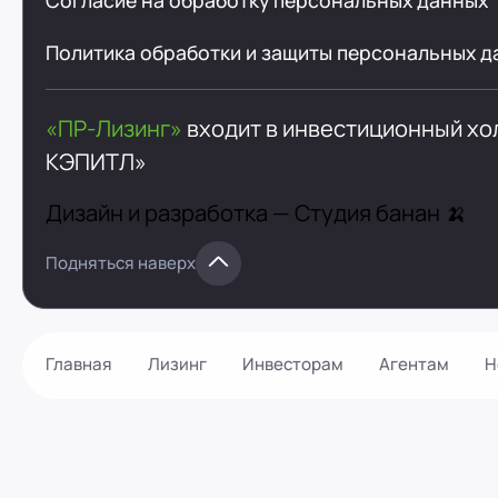
Согласие на обработку персональных данных
Политика обработки и защиты персональных д
«ПР-Лизинг»
входит в инвестиционный х
КЭПИТЛ»
Дизайн и разработка —
Студия банан 🍌
Подняться наверх
Главная
Лизинг
Инвесторам
Агентам
Н
Как оформить?
Контакты
Калькулятор