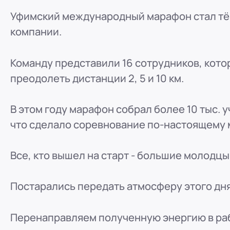
ООО "ПР-Лизинг"
Уфимский международный марафон стал тё
Россия
Барнаул
тракт Павловский, д. 295
компании.
8 (800) 250-25-31 (вн. 220)
mail@pr-liz.ru
8 (800
ООО "ПР-Лизинг"
Команду представили 16 сотрудников, кото
Россия
Кемерово
преодолеть дистанции 2, 5 и 10 км.
8 (800) 250-25-31 (вн. 129)
mail@pr-liz.ru
8 (800)
ООО "ПР-Лизинг"
В этом году марафон собрал более 10 тыс. у
Россия
Красноярск
что сделало соревнование по-настоящему
8 (800) 250-25-31 (вн. 240)
mail@pr-liz.ru
8 (800
ООО "ПР-Лизинг"
Все, кто вышел на старт - большие молодцы
Россия
Иркутск
8 (800) 250-25-31 (вн. 153)
mail@pr-liz.ru
8 (800)
Постарались передать атмосферу этого дня
ООО "ПР-Лизинг"
Россия
Рязань
ул. Есенина, 1Б
Перенаправляем полученную энергию в раб
8 (800) 250-25-31 (вн. 153)
mail@pr-liz.ru
8 (800)