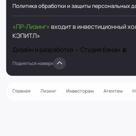
Политика обработки и защиты персональных д
«ПР-Лизинг»
входит в инвестиционный х
КЭПИТЛ»
Дизайн и разработка —
Студия банан 🍌
Подняться наверх
Главная
Лизинг
Инвесторам
Агентам
Н
Как оформить?
Контакты
Калькулятор