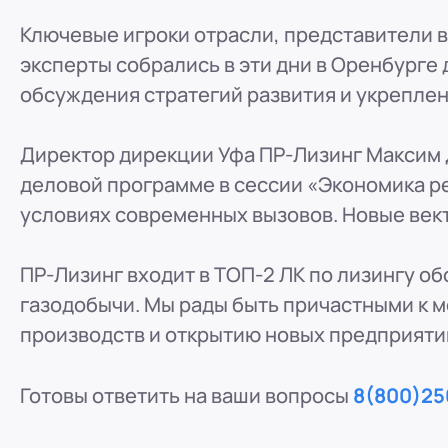
ООО "ПР-Лизинг"
Ключевые игроки отрасли, представители в
Россия
Барнаул
тракт Павловский, д. 295
эксперты собрались в эти дни в Оренбурге
8 (800) 250-25-31 (вн. 220)
mail@pr-liz.ru
8 (800
обсуждения стратегий развития и укреплен
ООО "ПР-Лизинг"
Россия
Кемерово
Директор дирекции Уфа ПР-Лизинг Максим 
8 (800) 250-25-31 (вн. 129)
mail@pr-liz.ru
8 (800)
деловой программе в сессии «Экономика ре
ООО "ПР-Лизинг"
условиях современных вызовов. Новые век
Россия
Красноярск
8 (800) 250-25-31 (вн. 240)
mail@pr-liz.ru
8 (800
ПР-Лизинг входит в ТОП-2 ЛК по лизингу об
ООО "ПР-Лизинг"
газодобычи. Мы рады быть причастными к 
Россия
Иркутск
производств и открытию новых предприяти
8 (800) 250-25-31 (вн. 153)
mail@pr-liz.ru
8 (800)
ООО "ПР-Лизинг"
Готовы ответить на ваши вопросы
8(800)25
Россия
Рязань
ул. Есенина, 1Б
8 (800) 250-25-31 (вн. 153)
mail@pr-liz.ru
8 (800)