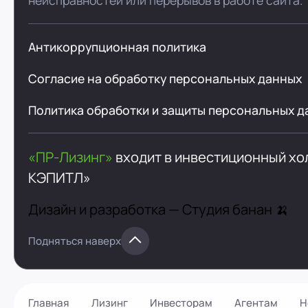
неисправностей или перерывов в работе сайта.
Антикоррупционная политика
Согласие на обработку персональных данных
Политика обработки и защиты персональных д
«ПР-Лизинг»
входит в инвестиционный х
КЭПИТЛ»
Дизайн и разработка —
Студия банан 🍌
Подняться наверх
Главная
Лизинг
Инвесторам
Агентам
Н