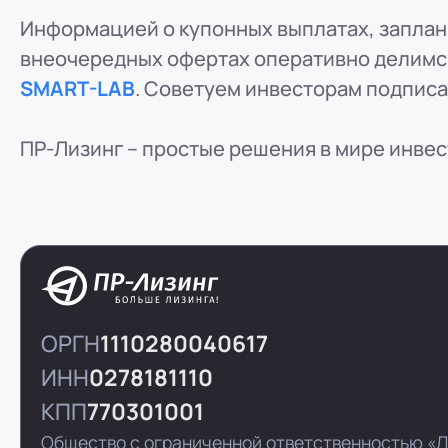
Информацией о купонных выплатах, заплан
внеочередных офертах оперативно делимс
SMART-LAB
. Советуем инвесторам подписат
ПР-Лизинг – простые решения в мире инве
ОРГН
1110280040617
ИНН
0278181110
КПП
770301001
Общество с ограниченной ответственностью «