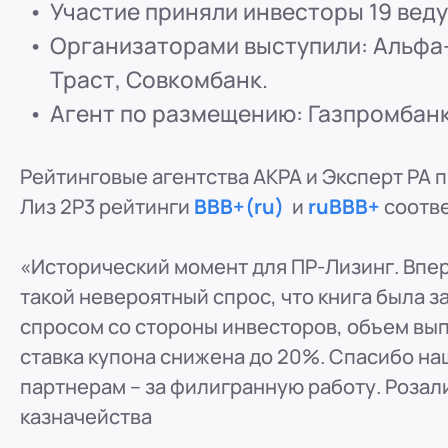
Участие приняли инвесторы 19 вед
ООО "ПР-Лизинг"
Организаторами выступили: Альфа-
Россия
Пенза
Траст, Совкомбанк.
8 (800) 250-25-31 (вн. 153)
mail@pr-liz.ru
8 (800)
Агент по размещению: Газпромбанк
ООО "ПР-Лизинг"
Россия
Омск
8 (800) 250-25-31 (вн. 153)
mail@pr-liz.ru
8 (800)
Рейтинговые агентства АКРА и Эксперт РА 
ООО "ПР-Лизинг"
Лиз 2Р3 рейтинги
ВВВ+(ru)
и
ruBBB+
соотве
Россия
Ростов-на-Дону
г. Ростов-на-Дону, ул.
8 (800) 250-25-31 (вн. 153)
mail@pr-liz.ru
8 (800)
«Исторический момент для ПР-Лизинг. Впе
такой невероятный спрос, что книга была за
спросом со стороны инвесторов, объем выпу
ставка купона снижена до 20%. Спасибо на
партнерам – за филигранную работу. Розал
казначейства