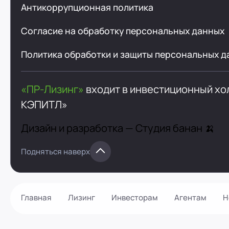
Антикоррупционная политика
Согласие на обработку персональных данных
Политика обработки и защиты персональных д
«ПР-Лизинг»
входит в инвестиционный х
КЭПИТЛ»
Дизайн и разработка —
Студия банан 🍌
Подняться наверх
Главная
Лизинг
Инвесторам
Агентам
Н
Как оформить?
Контакты
Калькулятор