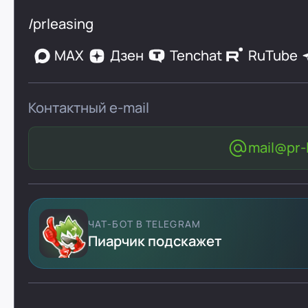
/prleasing
MAX
Дзен
Tenchat
RuTube
Контактный e-mail
mail@pr-l
ЧАТ-БОТ В TELEGRAM
Пиарчик подскажет