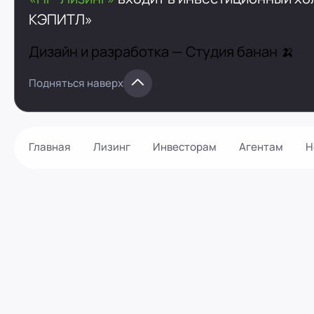
КЭПИТЛ»
Дизайн и разработка —
Студия банан 🍌
Подняться наверх
Главная
Лизинг
Инвесторам
Агентам
Н
Как оформить?
Контакты
Калькулятор