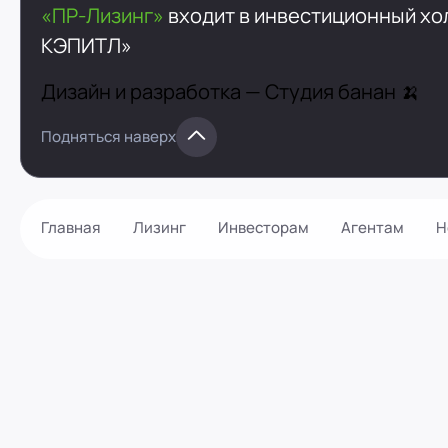
«ПР-Лизинг»
входит в инвестиционный х
КЭПИТЛ»
Дизайн и разработка —
Студия банан 🍌
Подняться наверх
Главная
Лизинг
Инвесторам
Агентам
Н
Как оформить?
Контакты
Калькулятор