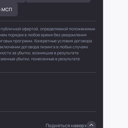
р МСП
я публичной офертой, определяемой положениями
ннем порядке в любое время без уведомления
нговых программ. Конкретные условия договора
заключении договора лизинга в любых случаях
ности за убытки, возникшие в результате
свенные убытки, понесенные в результате
Подняться наверх