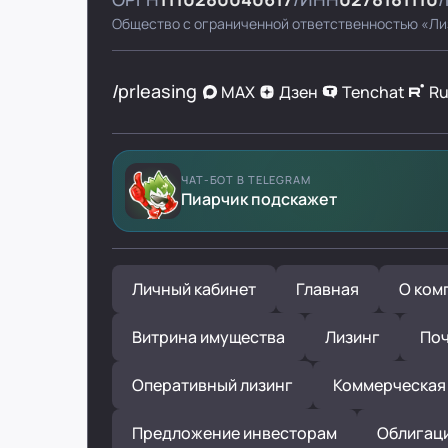
Общество с ограниченной ответственностью «Ли
/prleasing
MAX
Дзен
Tenchat
R
ЧАТ-БОТ В TELEGRAM
Пиарчик подскажет
Личный кабинет
Главная
О ком
Витрина имущества
Лизинг
Поч
Оперативный лизинг
Коммерческая
Предложение инвесторам
Облигац