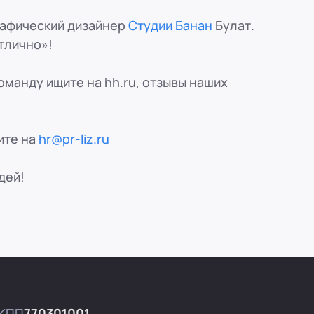
рафический дизайнер
Студии Банан
Булат.
тлично»!
манду ищите нa hh.ru, отзывы наших
ите на
hr@pr-liz.ru
дей!
КПП
770301001