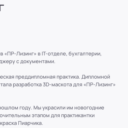
г
вн. 153)
вн. 153)
вн. 153)
в «ПР-Лизинг» в IT-отделе, бухгалтерии,
джеру с документами.
вн. 153)
рческая преддипломная практика. Дипломной
ская, 33
стала разработка 3D-маскота для «ПР-Лизинг»
вн. 153)
рошлом году. Мы украсили им новогодние
ючительным этапом для практикантки
краска Пиарчика.