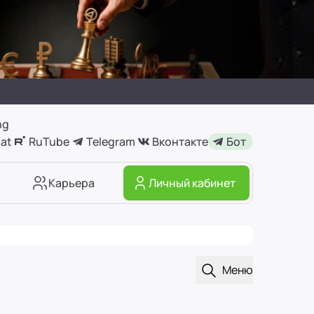
ng
at
RuTube
Telegram
Вконтакте
Бот
Карьера
Личный кабинет
Открыть поиск
Меню