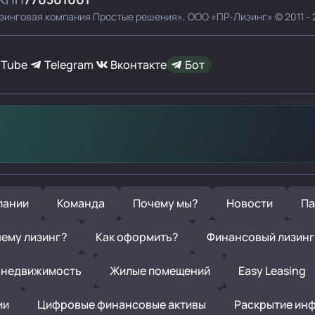
зинговая компания Простые решения»,
ООО «ПР-Лизинг»
© 2011 -
uTube
Telegram
Вконтакте
Бот
пании
Команда
Почему мы?
Новости
Па
ему лизинг?
Как оформить?
Финансовый лизинг
 недвижимость
Жилые помещений
Easy Leasing
ии
Цифровые финансовые активы
Раскрытие ин