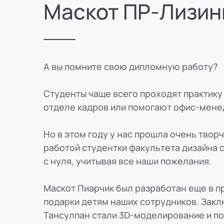
Маскот ПР-Лизин
8 (800) 250-25-31 (вн. 153)
mail@pr-liz.ru
8 (800) 250-25-31 (
ООО "ПР-Лизинг"
Россия
Рязань
ул. Есенина, 1Б
8 (800) 250-25-31 (вн. 153)
mail@pr-liz.ru
8 (800) 250-25-31 (
ООО "ПР-Лизинг"
А вы помните свою дипломную работу?
Россия
Пенза
8 (800) 250-25-31 (вн. 153)
mail@pr-liz.ru
8 (800) 250-25-31 (
ООО "ПР-Лизинг"
Студенты чаще всего проходят практику 
Россия
Омск
отделе кадров или помогают офис-мене
8 (800) 250-25-31 (вн. 153)
mail@pr-liz.ru
8 (800) 250-25-31 (
ООО "ПР-Лизинг"
Но в этом году у нас прошла очень тво
Россия
Ростов-на-Дону
г. Ростов-на-Дону, ул. Красноармей
работой студентки факультета дизайна 
8 (800) 250-25-31 (вн. 153)
mail@pr-liz.ru
8 (800) 250-25-31 (
с нуля, учитывая все наши пожелания.
Маскот Пиарчик был разработан еще в п
подарки детям наших сотрудников. Закл
Тансулпан стали 3D-моделирование и по