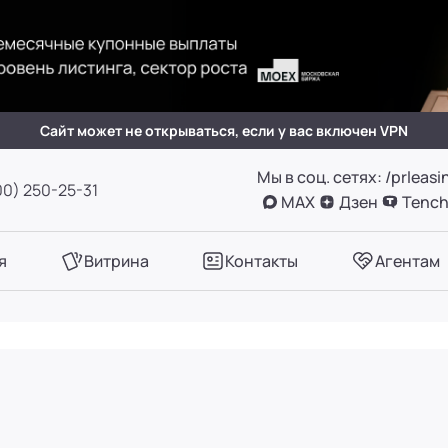
(вн. 505)
вн. 153)
Сайт может не открываться, если у вас включен VPN
Мы в соц. сетях: /prleasi
А, оф. 411
00) 250-25-31
MAX
Дзен
Tench
вн. 780)
я
Витрина
Контакты
Агентам
вн. 661)
вн. 129)
вн. 153)