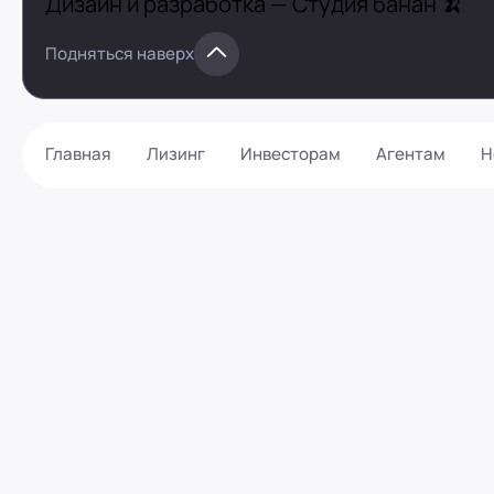
Дизайн и разработка —
Студия банан 🍌
Подняться наверх
Главная
Лизинг
Инвесторам
Агентам
Н
Как оформить?
Контакты
Калькулятор