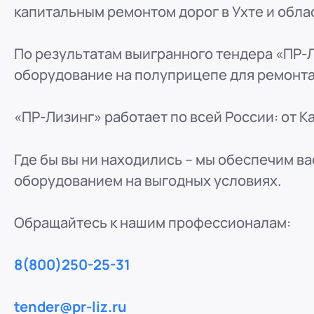
капитальным ремонтом дорог в Ухте и обла
ООО "ПР-Лизинг"
Россия
Барнаул
тракт Павловский, д. 295
По результатам выигранного тендера «ПР-
8 (800) 250-25-31 (вн. 220)
mail@pr-liz.ru
8 (800
оборудование на полуприцепе для ремонта
ООО "ПР-Лизинг"
Россия
Кемерово
«ПР-Лизинг» работает по всей России: от К
8 (800) 250-25-31 (вн. 129)
mail@pr-liz.ru
8 (800)
ООО "ПР-Лизинг"
Где бы вы ни находились – мы обеспечим в
Россия
Красноярск
оборудованием на выгодных условиях.
8 (800) 250-25-31 (вн. 240)
mail@pr-liz.ru
8 (800
ООО "ПР-Лизинг"
Обращайтесь к нашим профессионалам:
Россия
Иркутск
8 (800) 250-25-31 (вн. 153)
mail@pr-liz.ru
8 (800)
8(800)250-25-31
ООО "ПР-Лизинг"
Россия
Рязань
ул. Есенина, 1Б
tender@pr-liz.ru
8 (800) 250-25-31 (вн. 153)
mail@pr-liz.ru
8 (800)