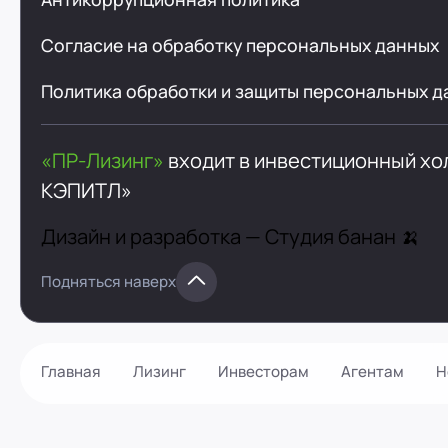
Согласие на обработку персональных данных
Политика обработки и защиты персональных д
«ПР-Лизинг»
входит в инвестиционный х
КЭПИТЛ»
Дизайн и разработка —
Студия банан 🍌
Подняться наверх
Главная
Лизинг
Инвесторам
Агентам
Н
Как оформить?
Контакты
Калькулятор