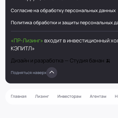
Согласие на обработку персональных данных
Политика обработки и защиты персональных д
«ПР-Лизинг»
входит в инвестиционный х
КЭПИТЛ»
Дизайн и разработка —
Студия банан 🍌
Подняться наверх
Главная
Лизинг
Инвесторам
Агентам
Н
Как оформить?
Контакты
Калькулятор