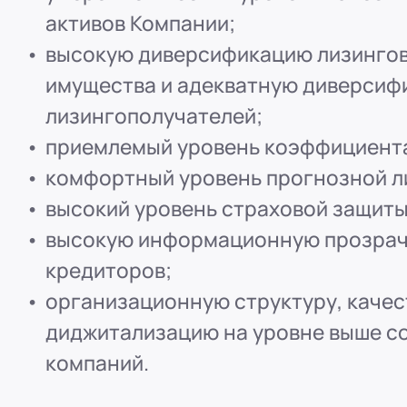
ООО "ПР-Лизинг"
активов Компании;
Россия
Пенза
высокую диверсификацию лизингов
8 (800) 250-25-31 (вн. 153)
mail@pr-liz.ru
8 (800)
имущества и адекватную диверсиф
ООО "ПР-Лизинг"
лизингополучателей;
Россия
Омск
приемлемый уровень коэффициент
8 (800) 250-25-31 (вн. 153)
mail@pr-liz.ru
8 (800)
комфортный уровень прогнозной л
ООО "ПР-Лизинг"
высокий уровень страховой защиты
Россия
Ростов-на-Дону
г. Ростов-на-Дону, ул.
высокую информационную прозрачн
8 (800) 250-25-31 (вн. 153)
mail@pr-liz.ru
8 (800)
кредиторов;
организационную структуру, качес
диджитализацию на уровне выше с
компаний.