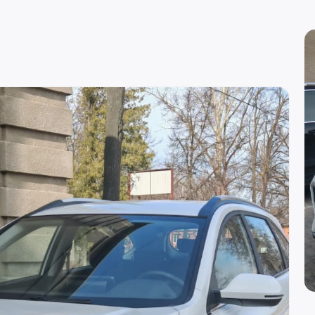
вн. 129)
re
вн. 153)
вн. 740)
вн. 153)
(вн. 230)
(вн. 540)