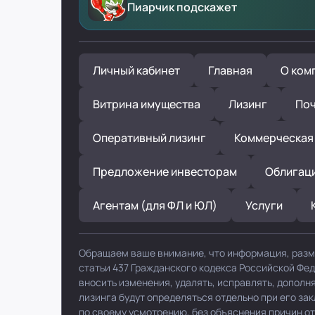
Пиарчик подскажет
Личный кабинет
Главная
О ком
Витрина имущества
Лизинг
Поч
Оперативный лизинг
Коммерческая
Предложение инвесторам
Облигац
Агентам (для ФЛ и ЮЛ)
Услуги
Обращаем ваше внимание, что информация, разм
статьи 437 Гражданского кодекса Российской Фе
вносить изменения, удалять, исправлять, допол
лизинга будут определяться отдельно при его за
по своему усмотрению, без объяснения причин от