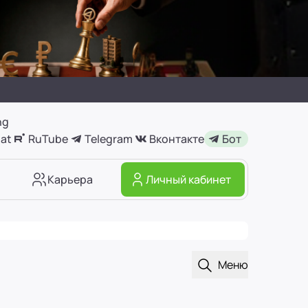
ng
at
RuTube
Telegram
Вконтакте
Бот
Карьера
Личный кабинет
Открыть поиск
Меню