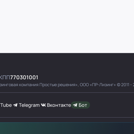
КПП
770301001
зинговая компания Простые решения»,
ООО «ПР-Лизинг»
© 2011 -
uTube
Telegram
Вконтакте
Бот