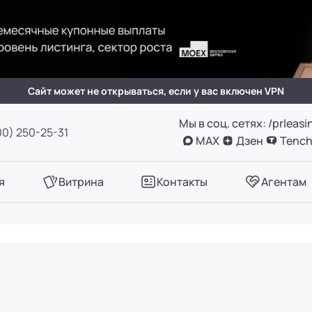
(вн. 505)
вн. 153)
Сайт может не открываться, если у вас включен VPN
Мы в соц. сетях: /prleasi
А, оф. 411
00) 250-25-31
MAX
Дзен
Tench
вн. 780)
я
Витрина
Контакты
Агентам
вн. 661)
вн. 129)
вн. 153)