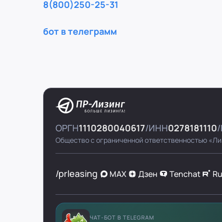
8(800)250-25-31
бот в телеграмм
ОРГН
1110280040617
ИНН
0278181110
Общество с ограниченной ответственностью «Ли
/prleasing
MAX
Дзен
Tenchat
R
ЧАТ-БОТ В TELEGRAM