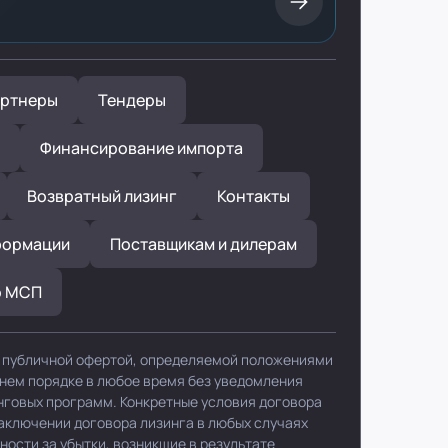
ртнеры
Тендеры
Финансирование импорта
Возвратный лизинг
Контакты
формации
Поставщикам и дилерам
р МСП
я публичной офертой, определяемой положениями
ннем порядке в любое время без уведомления
нговых программ. Конкретные условия договора
заключении договора лизинга в любых случаях
ности за убытки, возникшие в результате