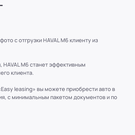
г
вн. 153)
вн. 153)
фото с отгрузки HAVAL M6 клиенту из
вн. 153)
ы, HAVAL M6 станет эффективным
вн. 153)
его клиента.
ская, 33
Easy leasing» вы можете приобрести авто в
вн. 153)
ия, с минимальным пакетом документов и по