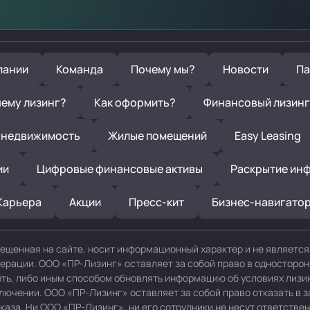
пании
Команда
Почему мы?
Новости
Па
ему лизинг?
Как оформить?
Финансовый лизинг
 недвижимость
Жилые помещений
Easy Leasing
ии
Цифровые финансовые активы
Раскрытие ин
Карьера
Акции
Пресс-кит
Бизнес-навигато
ещенная на сайте, носит информационный характер и не являетс
дерации. ООО «ПР-Лизинг» оставляет за собой право в односторо
нять, либо иным способом обновлять информацию об условиях лизи
ключении. ООО «ПР-Лизинг» оставляет за собой право отказать в 
каза. Ни ООО «ПР-Лизинг», ни его сотрудники не несут ответствен