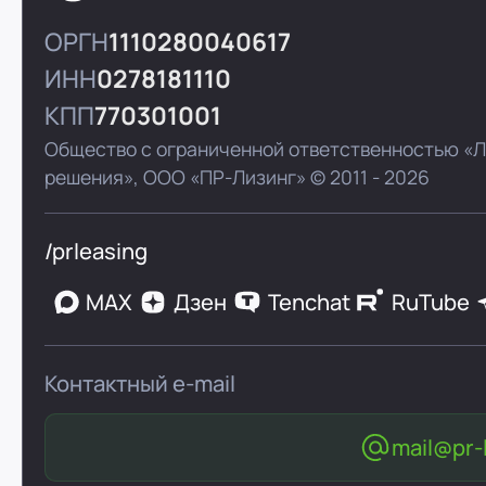
ОРГН
1110280040617
ИНН
0278181110
КПП
770301001
Общество с ограниченной ответственностью «
решения»,
ООО «ПР-Лизинг»
© 2011 - 2026
/prleasing
MAX
Дзен
Tenchat
RuTube
Контактный e-mail
mail@pr-l