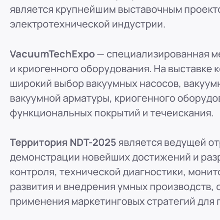
является крупнейшим выставочным проектом
ООО "ПР-Лизинг"
электротехнической индустрии.
Россия
Пенза
8 (800) 250-25-31 (вн. 153)
mail@pr-liz.ru
8 (800)
VacuumTechExpo
— специализированная м
ООО "ПР-Лизинг"
и криогенного оборудования. На выставке
Россия
Омск
широкий выбор вакуумных насосов, вакуум
8 (800) 250-25-31 (вн. 153)
mail@pr-liz.ru
8 (800)
вакуумной арматуры, криогенного оборудо
ООО "ПР-Лизинг"
функциональных покрытий и течеискания.
Россия
Ростов-на-Дону
г. Ростов-на-Дону, ул.
8 (800) 250-25-31 (вн. 153)
mail@pr-liz.ru
8 (800)
Территория NDT-2025
является ведущей от
демонстрации новейших достижений и раз
контроля, технической диагностики, монит
развития и внедрения умных производств,
применения маркетинговых стратегий для