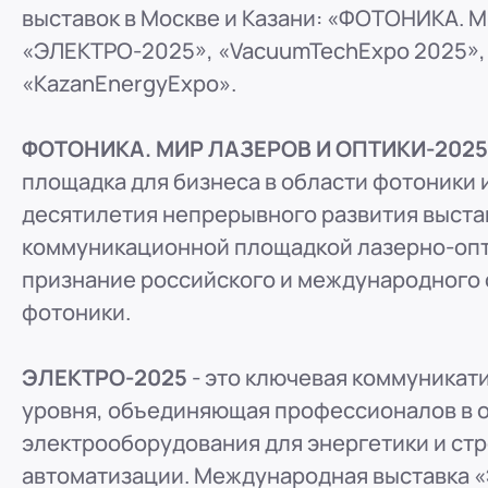
выставок в Москве и Казани: «ФОТОНИКА. 
ООО "ПР-Лизинг"
«ЭЛЕКТРО-2025», «VacuumTechExpo 2025»,
Россия
Барнаул
тракт Павловский, д. 295
«KazanEnergyExpo».
8 (800) 250-25-31 (вн. 220)
mail@pr-liz.ru
8 (800
ООО "ПР-Лизинг"
ФОТОНИКА. МИР ЛАЗЕРОВ И ОПТИКИ-202
Россия
Кемерово
площадка для бизнеса в области фотоники 
8 (800) 250-25-31 (вн. 129)
mail@pr-liz.ru
8 (800)
десятилетия непрерывного развития выста
ООО "ПР-Лизинг"
коммуникационной площадкой лазерно-опт
Россия
Красноярск
признание российского и международного
8 (800) 250-25-31 (вн. 240)
mail@pr-liz.ru
8 (800
фотоники.
ООО "ПР-Лизинг"
Россия
Иркутск
ЭЛЕКТРО-2025
- это ключевая коммуника
8 (800) 250-25-31 (вн. 153)
mail@pr-liz.ru
8 (800)
уровня, объединяющая профессионалов в о
ООО "ПР-Лизинг"
электрооборудования для энергетики и стр
Россия
Рязань
ул. Есенина, 1Б
автоматизации. Международная выставка «Э
8 (800) 250-25-31 (вн. 153)
mail@pr-liz.ru
8 (800)