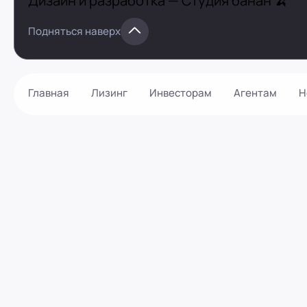
Дизайн и разработка —
Студия банан 🍌
Подняться наверх
Главная
Лизинг
Инвесторам
Агентам
Н
Как оформить?
Контакты
Калькулятор