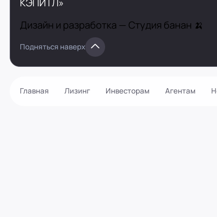
КЭПИТЛ»
Дизайн и разработка —
Студия банан 🍌
Подняться наверх
Главная
Лизинг
Инвесторам
Агентам
Н
Как оформить?
Контакты
Калькулятор