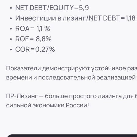
ООО "ПР-Лизинг"
NET DEBT/EQUITY=5,9
Россия
Пенза
Инвестиции в лизинг/NET DEBT=1,18
8 (800) 250-25-31 (вн. 153)
mail@pr-liz.ru
8 (800)
ROA= 1,1 %
ООО "ПР-Лизинг"
ROE= 8,8%
Россия
Омск
COR=0.27%
8 (800) 250-25-31 (вн. 153)
mail@pr-liz.ru
8 (800)
ООО "ПР-Лизинг"
Показатели демонстрируют устойчивое раз
Россия
Ростов-на-Дону
г. Ростов-на-Дону, ул.
времени и последовательной реализацией
8 (800) 250-25-31 (вн. 153)
mail@pr-liz.ru
8 (800)
ПР-Лизинг — больше простого лизинга для 
сильной экономики России!