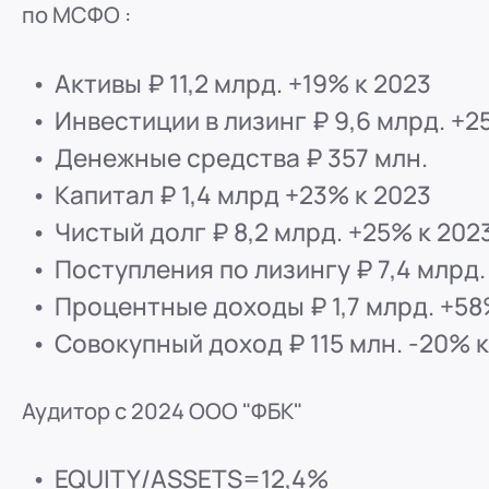
по МСФО :
ООО "ПР-Лизинг"
Россия
Барнаул
тракт Павловский, д. 295
Активы ₽ 11,2 млрд. +19% к 2023
8 (800) 250-25-31 (вн. 220)
mail@pr-liz.ru
8 (800
Инвестиции в лизинг ₽ 9,6 млрд. +2
ООО "ПР-Лизинг"
Россия
Кемерово
Денежные средства ₽ 357 млн.
8 (800) 250-25-31 (вн. 129)
mail@pr-liz.ru
8 (800)
Капитал ₽ 1,4 млрд +23% к 2023
ООО "ПР-Лизинг"
Чистый долг ₽ 8,2 млрд. +25% к 202
Россия
Красноярск
Поступления по лизингу ₽ 7,4 млрд.
8 (800) 250-25-31 (вн. 240)
mail@pr-liz.ru
8 (800
Процентные доходы ₽ 1,7 млрд. +58
ООО "ПР-Лизинг"
Совокупный доход ₽ 115 млн. -20% к
Россия
Иркутск
8 (800) 250-25-31 (вн. 153)
mail@pr-liz.ru
8 (800)
Аудитор c 2024 ООО "ФБК"
ООО "ПР-Лизинг"
Россия
Рязань
ул. Есенина, 1Б
EQUITY/ASSETS=12,4%
8 (800) 250-25-31 (вн. 153)
mail@pr-liz.ru
8 (800)