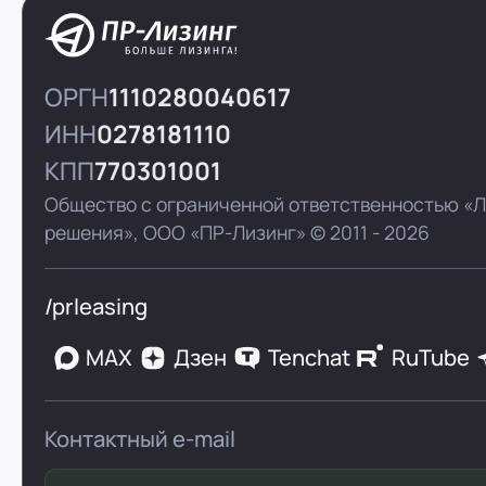
ОРГН
1110280040617
ИНН
0278181110
КПП
770301001
Общество с ограниченной ответственностью «
решения»,
ООО «ПР-Лизинг»
© 2011 - 2026
/prleasing
MAX
Дзен
Tenchat
RuTube
Контактный e-mail