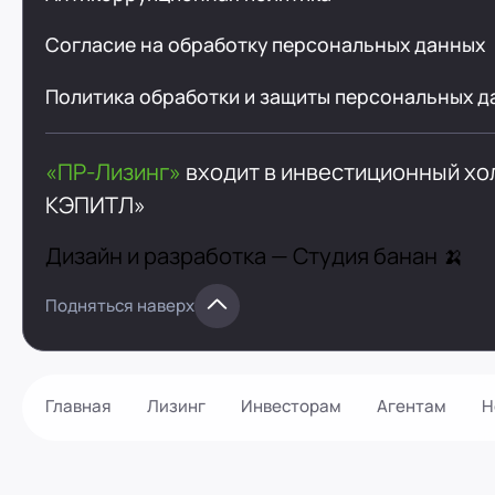
Согласие на обработку персональных данных
Политика обработки и защиты персональных д
«ПР-Лизинг»
входит в инвестиционный х
КЭПИТЛ»
Дизайн и разработка —
Студия банан 🍌
Подняться наверх
Главная
Лизинг
Инвесторам
Агентам
Н
Как оформить?
Контакты
Калькулятор