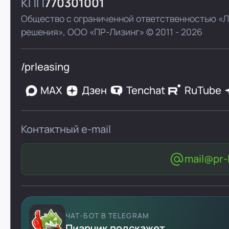
КПП
770301001
Общество с ограниченной ответственностью «
решения»,
ООО «ПР-Лизинг»
© 2011 - 2026
/prleasing
MAX
Дзен
Tenchat
RuTube
Контактный e-mail
mail@pr-l
ЧАТ-БОТ В TELEGRAM
Пиарчик подскажет