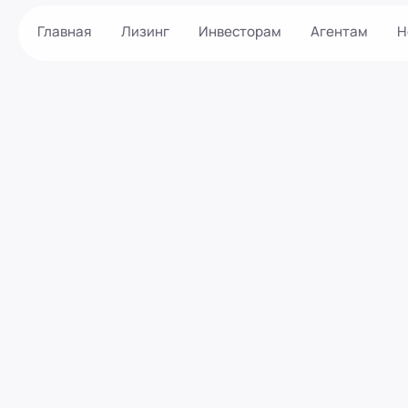
Главная
Лизинг
Инвесторам
Агентам
Н
Как оформить?
Контакты
Калькулятор