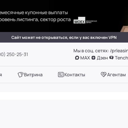
(вн. 505)
вн. 153)
Сайт может не открываться, если у вас включен VPN
Мы в соц. сетях: /prleasi
А, оф. 411
00) 250-25-31
MAX
Дзен
Tench
вн. 780)
я
Витрина
Контакты
Агентам
вн. 661)
вн. 129)
вн. 153)