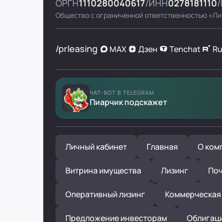
ОРГН
1110280040617
ИНН
0278181110
Общество с ограниченной ответственностью «Ли
/prleasing
MAX
Дзен
Tenchat
R
ЧАТ-БОТ В TELEGRAM
Пиарчик подскажет
Личный кабинет
Главная
О ком
Витрина имущества
Лизинг
Поч
Оперативный лизинг
Коммерческая
Предложение инвесторам
Облигац