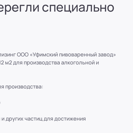
берегли специально
вн. 153)
вн. 153)
вн. 153)
в лизинг ООО «Уфимский пивоваренный завод»
12 м2 для производства алкогольной и
вн. 153)
ская, 33
я производства:
вн. 153)
)
 и других частиц для достижения