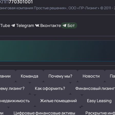
КПП
770301001
зинговая компания Простые решения»,
ООО «ПР-Лизинг»
© 2011 -
uTube
Telegram
Вконтакте
Бот
пании
Команда
Почему мы?
Новости
Па
ему лизинг?
Как оформить?
Финансовый лизинг
 недвижимость
Жилые помещений
Easy Leasing
ии
Цифровые финансовые активы
Раскрытие ин