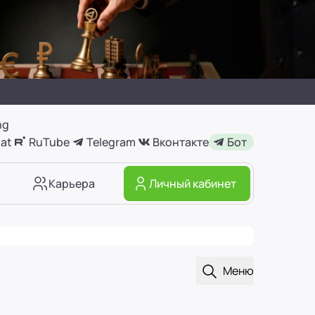
ng
at
RuTube
Telegram
Вконтакте
Бот
Карьера
Личный кабинет
Открыть поиск
Меню