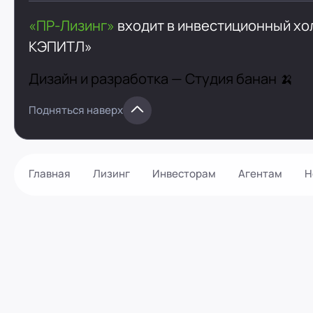
«ПР-Лизинг»
входит в инвестиционный х
КЭПИТЛ»
Дизайн и разработка —
Студия банан 🍌
Подняться наверх
Главная
Лизинг
Инвесторам
Агентам
Н
Как оформить?
Контакты
Калькулятор