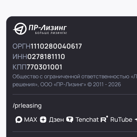
ОРГН
1110280040617
ИНН
0278181110
КПП
770301001
Общество с ограниченной ответственностью «
решения»,
ООО «ПР-Лизинг»
© 2011 - 2026
/prleasing
MAX
Дзен
Tenchat
RuTube