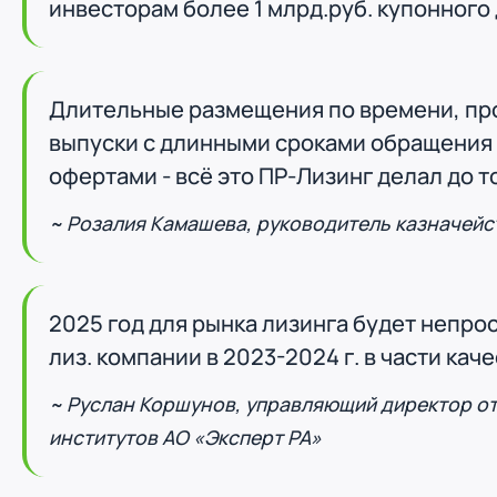
инвесторам более 1 млрд.руб. купонного
ООО "ПР-Лизинг"
Россия
Пенза
8 (800) 250-25-31 (вн. 153)
mail@pr-liz.ru
8 (800)
Длительные размещения по времени, пр
ООО "ПР-Лизинг"
выпуски с длинными сроками обращения
Россия
Омск
офертами - всё это ПР-Лизинг делал до т
8 (800) 250-25-31 (вн. 153)
mail@pr-liz.ru
8 (800)
ООО "ПР-Лизинг"
Розалия Камашева, руководитель казначейс
Россия
Ростов-на-Дону
г. Ростов-на-Дону, ул.
8 (800) 250-25-31 (вн. 153)
mail@pr-liz.ru
8 (800)
2025 год для рынка лизинга будет непрос
лиз. компании в 2023-2024 г. в части кач
Руслан Коршунов, управляющий директор от
институтов АО «Эксперт РА»