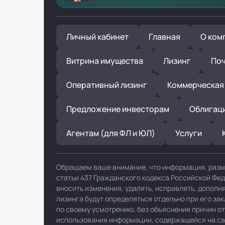
Личный кабинет
Главная
О ком
Витрина имущества
Лизинг
Поч
Оперативный лизинг
Коммерческая
Предложение инвесторам
Облигац
Агентам (для ФЛ и ЮЛ)
Услуги
Обращаем ваше внимание, что информация, разм
статьи 437 Гражданского кодекса Российской Фе
вносить изменения, удалять, исправлять, допол
лизинга будут определяться отдельно при его за
по своему усмотрению, без объяснения причин от
использования информации, содержащейся на сайт