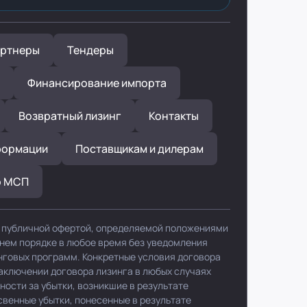
ртнеры
Тендеры
Финансирование импорта
Возвратный лизинг
Контакты
формации
Поставщикам и дилерам
р МСП
я публичной офертой, определяемой положениями
ннем порядке в любое время без уведомления
нговых программ. Конкретные условия договора
заключении договора лизинга в любых случаях
ности за убытки, возникшие в результате
свенные убытки, понесенные в результате