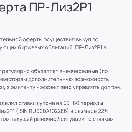
ерта ПР-Лиз2Р1
вн. 153)
вн. 153)
зательной оферты осуществил выкуп по
вн. 153)
ющих биржевых облигаций: ПР-Лиз2Р1 в
вн. 153)
 регулярно объявляет внеочередные (по
инвесторам дополнительную возможность
ская, 33
, а эмитенту - эффективно управлять долгом.
вн. 153)
делил ставки купона на 55- 66 периоды
-Лиз2Р1 (ISIN RU000А1022Е6) в размере 22%
етом текущей рыночной ситуации по ставкам