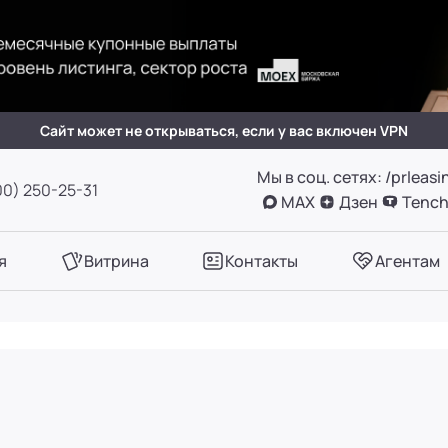
(вн. 505)
вн. 153)
Сайт может не открываться, если у вас включен VPN
Мы в соц. сетях: /prleasi
А, оф. 411
00) 250-25-31
MAX
Дзен
Tench
вн. 780)
я
Витрина
Контакты
Агентам
вн. 661)
вн. 129)
вн. 153)