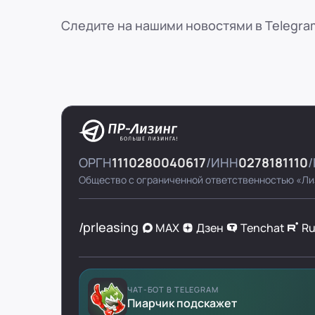
Следите на нашими новостями в Telegra
ОРГН
1110280040617
ИНН
0278181110
Общество с ограниченной ответственностью «Ли
/prleasing
MAX
Дзен
Tenchat
R
ЧАТ-БОТ В TELEGRAM
Пиарчик подскажет