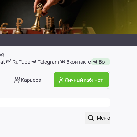
ng
at
RuTube
Telegram
Вконтакте
Бот
Карьера
Личный кабинет
Открыть поиск
Меню