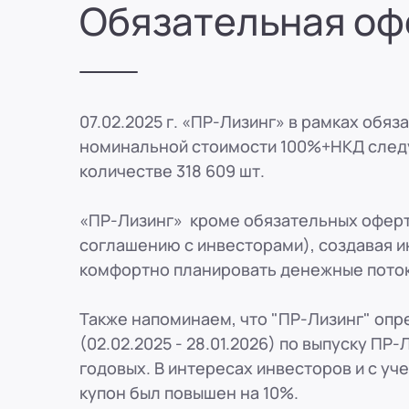
Обязательная оф
8 (800) 250-25-31 (вн. 153)
mail@pr-liz.ru
8 (800) 250-25-31 (
ООО "ПР-Лизинг"
Россия
Рязань
ул. Есенина, 1Б
8 (800) 250-25-31 (вн. 153)
mail@pr-liz.ru
8 (800) 250-25-31 (
ООО "ПР-Лизинг"
07.02.2025 г. «ПР-Лизинг» в рамках обя
Россия
Пенза
8 (800) 250-25-31 (вн. 153)
mail@pr-liz.ru
8 (800) 250-25-31 (
номинальной стоимости 100%+НКД следу
ООО "ПР-Лизинг"
количестве 318 609 шт.
Россия
Омск
8 (800) 250-25-31 (вн. 153)
mail@pr-liz.ru
8 (800) 250-25-31 (
«ПР-Лизинг» кроме обязательных оферт
ООО "ПР-Лизинг"
соглашению с инвесторами), создавая 
Россия
Ростов-на-Дону
г. Ростов-на-Дону, ул. Красноармей
комфортно планировать денежные потоки
8 (800) 250-25-31 (вн. 153)
mail@pr-liz.ru
8 (800) 250-25-31 (
Также напоминаем, что "ПР-Лизинг" опре
(02.02.2025 - 28.01.2026) по выпуску ПР
годовых. В интересах инвесторов и с уч
купон был повышен на 10%.