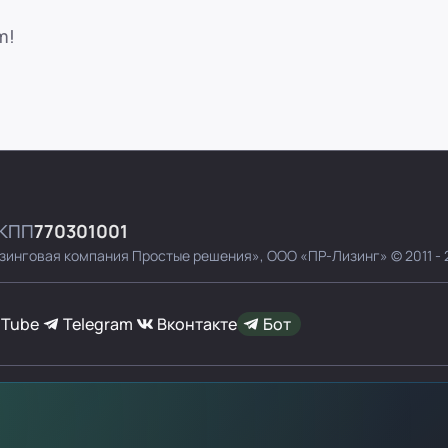
m!
КПП
770301001
зинговая компания Простые решения»,
ООО «ПР-Лизинг»
© 2011 -
uTube
Telegram
Вконтакте
Бот