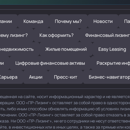
пании
Команда
Почему мы?
Новости
Па
ему лизинг?
Как оформить?
Финансовый лизинг
 недвижимость
Жилые помещений
Easy Leasing
ии
Цифровые финансовые активы
Раскрытие ин
Карьера
Акции
Пресс-кит
Бизнес-навигато
ещенная на сайте, носит информационный характер и не являетс
дерации. ООО «ПР-Лизинг» оставляет за собой право в односторо
нять, либо иным способом обновлять информацию об условиях лизи
ключении. ООО «ПР-Лизинг» оставляет за собой право отказать в 
каза. Ни ООО «ПР-Лизинг», ни его сотрудники не несут ответствен
е, в инвестиционных или в иных целях, а также за прямые или ко